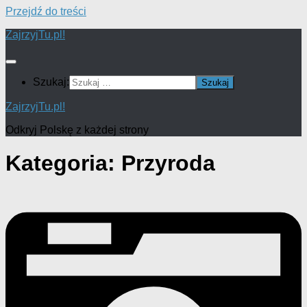
Przejdź do treści
ZajrzyjTu.pl!
Szukaj:
ZajrzyjTu.pl!
Odkryj Polskę z każdej strony
Kategoria:
Przyroda