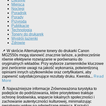
Lifestyle
Miejsca
Noclegi
Poradnik
Porady
Przyroda
Publikacje
Technologia
Tonery do drukarek
Wystrój łazienki
Zdrowie
📌 W skrócie Alternatywne tonery do drukarki Canon
MG2550s mogą stanowić znacznie tańsze, a jednocześnie
równie efektywne rozwiązanie w porównaniu do
oryginalnych wkładów. Przy wyborze zamienników kluczowe
jest zwrócenie uwagi na jakość wykonania, potwierdzoną
opiniami innych użytkowników oraz certyfikatami, aby
zapewnić satysfakcjonujące rezultaty druku. Kwestia...
Read
More
🔝 Najważniejsze informacje Zrównoważona turystyka to
podejście do podróżowania, które priorytetowo traktuje
ochronę środowiska, wsparcie lokalnych społeczności i
zachowanie autentyczności kulturowej, minimalizując
negatywny wpływ na odwiedzane miejsca. Korzyści