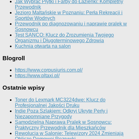
Jak Wybrać Płytki i Farby do Łazienki: Kompletny
Przewodnik
Jezioro Maltańskie w Poznaniu: Perła Rekreacji i
Sportów Wodnych
Przewodnik po diagnozowaniu i naprawie pralek w
Sosnowcu
Test SANCO: Klucz do Zrozumienia Twojego
Organizmu i Długoterminowego Zdrowia
Kuchnia otwarta na salon
Blogroll
https://www.corpusiuris.com.pl/
https://www.pltaxi.pl/
Ostatnie wpisy
Toner do Lexmark MC3224dwe: Klucz do
Profesjonalnej Jakości Druku
Indie Poza Szlakiem: Odkryj Ukryte Perły i
Niezapomniane Przygody
Samodzielna Naprawa Pralek w Sosnowcu:
Praktyczny Przewodnik dla Mieszkańców
Rewolucja w Salonie: Telewizory 2024 Zmieniają
Oblicze Domowej Rozrywki