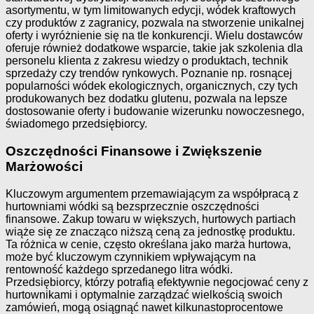
asortymentu, w tym limitowanych edycji, wódek kraftowych
czy produktów z zagranicy, pozwala na stworzenie unikalnej
oferty i wyróżnienie się na tle konkurencji. Wielu dostawców
oferuje również dodatkowe wsparcie, takie jak szkolenia dla
personelu klienta z zakresu wiedzy o produktach, technik
sprzedaży czy trendów rynkowych. Poznanie np. rosnącej
popularności wódek ekologicznych, organicznych, czy tych
produkowanych bez dodatku glutenu, pozwala na lepsze
dostosowanie oferty i budowanie wizerunku nowoczesnego,
świadomego przedsiębiorcy.
Oszczędności Finansowe i Zwiększenie
Marżowości
Kluczowym argumentem przemawiającym za współpracą z
hurtowniami wódki są bezsprzecznie oszczędności
finansowe. Zakup towaru w większych, hurtowych partiach
wiąże się ze znacząco niższą ceną za jednostkę produktu.
Ta różnica w cenie, często określana jako marża hurtowa,
może być kluczowym czynnikiem wpływającym na
rentowność każdego sprzedanego litra wódki.
Przedsiębiorcy, którzy potrafią efektywnie negocjować ceny z
hurtownikami i optymalnie zarządzać wielkością swoich
zamówień, mogą osiągnąć nawet kilkunastoprocentowe