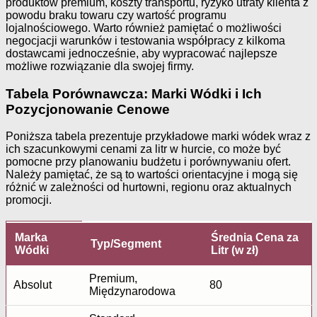
produktów premium, koszty transportu, ryzyko utraty klienta z
powodu braku towaru czy wartość programu
lojalnościowego. Warto również pamiętać o możliwości
negocjacji warunków i testowania współpracy z kilkoma
dostawcami jednocześnie, aby wypracować najlepsze
możliwe rozwiązanie dla swojej firmy.
Tabela Porównawcza: Marki Wódki i Ich
Pozycjonowanie Cenowe
Poniższa tabela prezentuje przykładowe marki wódek wraz z
ich szacunkowymi cenami za litr w hurcie, co może być
pomocne przy planowaniu budżetu i porównywaniu ofert.
Należy pamiętać, że są to wartości orientacyjne i mogą się
różnić w zależności od hurtowni, regionu oraz aktualnych
promocji.
Marka
Średnia Cena za
Typ/Segment
Wódki
Litr (w zł)
Premium,
Absolut
80
Międzynarodowa