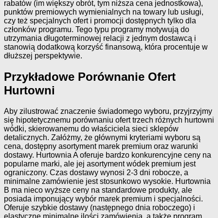
rabatów (im większy obrót, tym niższa cena jednostkowa),
punktów premiowych wymienialnych na towary lub usługi,
czy też specjalnych ofert i promocji dostępnych tylko dla
członków programu. Tego typu programy motywują do
utrzymania długoterminowej relacji z jednym dostawcą i
stanowią dodatkową korzyść finansową, która procentuje w
dłuższej perspektywie.
Przykładowe Porównanie Ofert
Hurtowni
Aby zilustrować znaczenie świadomego wyboru, przyjrzyjmy
się hipotetycznemu porównaniu ofert trzech różnych hurtowni
wódki, skierowanemu do właściciela sieci sklepów
detalicznych. Załóżmy, że głównymi kryteriami wyboru są
cena, dostępny asortyment marek premium oraz warunki
dostawy. Hurtownia A oferuje bardzo konkurencyjne ceny na
popularne marki, ale jej asortyment wódek premium jest
ograniczony. Czas dostawy wynosi 2-3 dni robocze, a
minimalne zamówienie jest stosunkowo wysokie. Hurtownia
B ma nieco wyższe ceny na standardowe produkty, ale
posiada imponujący wybór marek premium i specjalności.
Oferuje szybkie dostawy (następnego dnia roboczego) i
elastyczne minimalne ilości zamówienia, a także program