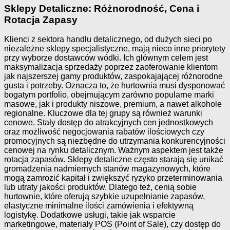
Sklepy Detaliczne: Różnorodność, Cena i
Rotacja Zapasy
Klienci z sektora handlu detalicznego, od dużych sieci po
niezależne sklepy specjalistyczne, mają nieco inne priorytety
przy wyborze dostawców wódki. Ich głównym celem jest
maksymalizacja sprzedaży poprzez zaoferowanie klientom
jak najszerszej gamy produktów, zaspokajającej różnorodne
gusta i potrzeby. Oznacza to, że hurtownia musi dysponować
bogatym portfolio, obejmującym zarówno popularne marki
masowe, jak i produkty niszowe, premium, a nawet alkohole
regionalne. Kluczowe dla tej grupy są również warunki
cenowe. Stały dostęp do atrakcyjnych cen jednostkowych
oraz możliwość negocjowania rabatów ilościowych czy
promocyjnych są niezbędne do utrzymania konkurencyjności
cenowej na rynku detalicznym. Ważnym aspektem jest także
rotacja zapasów. Sklepy detaliczne często starają się unikać
gromadzenia nadmiernych stanów magazynowych, które
mogą zamrozić kapitał i zwiększyć ryzyko przeterminowania
lub utraty jakości produktów. Dlatego też, cenią sobie
hurtownie, które oferują szybkie uzupełnianie zapasów,
elastyczne minimalne ilości zamówienia i efektywną
logistykę. Dodatkowe usługi, takie jak wsparcie
marketingowe, materiały POS (Point of Sale), czy dostęp do