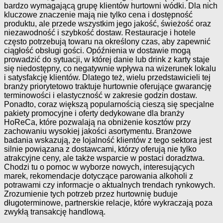
bardzo wymagającą grupę klientów hurtowni wódki. Dla nich
kluczowe znaczenie mają nie tylko cena i dostępność
produktu, ale przede wszystkim jego jakość, świeżość oraz
niezawodność i szybkość dostaw. Restauracje i hotele
często potrzebują towaru na określony czas, aby zapewnić
ciągłość obsługi gości. Opóźnienia w dostawie mogą
prowadzić do sytuacji, w której danie lub drink z karty staje
się niedostępny, co negatywnie wpływa na wizerunek lokalu
i satysfakcję klientów. Dlatego też, wielu przedstawicieli tej
branży priorytetowo traktuje hurtownie oferujące gwarancję
terminowości i elastyczność w zakresie godzin dostaw.
Ponadto, coraz większą popularnością cieszą się specjalne
pakiety promocyjne i oferty dedykowane dla branży
HoReCa, które pozwalają na obniżenie kosztów przy
zachowaniu wysokiej jakości asortymentu. Branżowe
badania wskazują, że lojalność klientów z tego sektora jest
silnie powiązana z dostawcami, którzy oferują nie tylko
atrakcyjne ceny, ale także wsparcie w postaci doradztwa.
Chodzi tu o pomoc w wyborze nowych, interesujących
marek, rekomendacje dotyczące parowania alkoholi z
potrawami czy informacje o aktualnych trendach rynkowych.
Zrozumienie tych potrzeb przez hurtownię buduje
długoterminowe, partnerskie relacje, które wykraczają poza
zwykłą transakcję handlową.