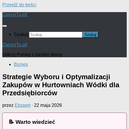
Przejdź do treści
ZajrzyjTu.pl!
Szukaj:
ZajrzyjTu.pl!
Odkryj Polskę z każdej strony
Biznes
Strategie Wyboru i Optymalizacji
Zakupów w Hurtowniach Wódki dla
Przedsiębiorców
przez
Ekspert
·
22 maja 2026
📝 Warto wiedzieć