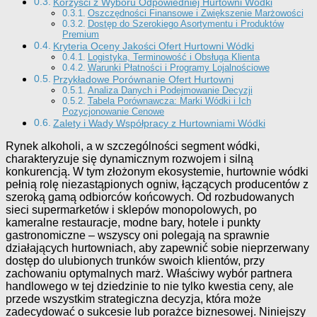
Korzyści z Wyboru Odpowiedniej Hurtowni Wódki
Oszczędności Finansowe i Zwiększenie Marżowości
Dostęp do Szerokiego Asortymentu i Produktów
Premium
Kryteria Oceny Jakości Ofert Hurtowni Wódki
Logistyka, Terminowość i Obsługa Klienta
Warunki Płatności i Programy Lojalnościowe
Przykładowe Porównanie Ofert Hurtowni
Analiza Danych i Podejmowanie Decyzji
Tabela Porównawcza: Marki Wódki i Ich
Pozycjonowanie Cenowe
Zalety i Wady Współpracy z Hurtowniami Wódki
Rynek alkoholi, a w szczególności segment wódki,
charakteryzuje się dynamicznym rozwojem i silną
konkurencją. W tym złożonym ekosystemie, hurtownie wódki
pełnią rolę niezastąpionych ogniw, łączących producentów z
szeroką gamą odbiorców końcowych. Od rozbudowanych
sieci supermarketów i sklepów monopolowych, po
kameralne restauracje, modne bary, hotele i punkty
gastronomiczne – wszyscy oni polegają na sprawnie
działających hurtowniach, aby zapewnić sobie nieprzerwany
dostęp do ulubionych trunków swoich klientów, przy
zachowaniu optymalnych marż. Właściwy wybór partnera
handlowego w tej dziedzinie to nie tylko kwestia ceny, ale
przede wszystkim strategiczna decyzja, która może
zadecydować o sukcesie lub porażce biznesowej. Niniejszy