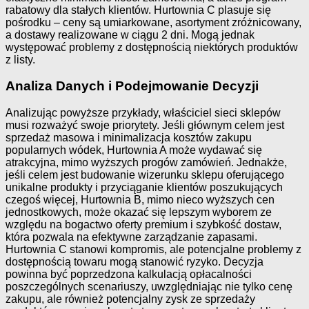
rabatowy dla stałych klientów. Hurtownia C plasuje się
pośrodku – ceny są umiarkowane, asortyment zróżnicowany,
a dostawy realizowane w ciągu 2 dni. Mogą jednak
występować problemy z dostępnością niektórych produktów
z listy.
Analiza Danych i Podejmowanie Decyzji
Analizując powyższe przykłady, właściciel sieci sklepów
musi rozważyć swoje priorytety. Jeśli głównym celem jest
sprzedaż masowa i minimalizacja kosztów zakupu
popularnych wódek, Hurtownia A może wydawać się
atrakcyjna, mimo wyższych progów zamówień. Jednakże,
jeśli celem jest budowanie wizerunku sklepu oferującego
unikalne produkty i przyciąganie klientów poszukujących
czegoś więcej, Hurtownia B, mimo nieco wyższych cen
jednostkowych, może okazać się lepszym wyborem ze
względu na bogactwo oferty premium i szybkość dostaw,
która pozwala na efektywne zarządzanie zapasami.
Hurtownia C stanowi kompromis, ale potencjalne problemy z
dostępnością towaru mogą stanowić ryzyko. Decyzja
powinna być poprzedzona kalkulacją opłacalności
poszczególnych scenariuszy, uwzględniając nie tylko cenę
zakupu, ale również potencjalny zysk ze sprzedaży