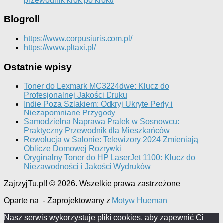
przewodnik krok po kroku
Blogroll
https://www.corpusiuris.com.pl/
https://www.pltaxi.pl/
Ostatnie wpisy
Toner do Lexmark MC3224dwe: Klucz do
Profesjonalnej Jakości Druku
Indie Poza Szlakiem: Odkryj Ukryte Perły i
Niezapomniane Przygody
Samodzielna Naprawa Pralek w Sosnowcu:
Praktyczny Przewodnik dla Mieszkańców
Rewolucja w Salonie: Telewizory 2024 Zmieniają
Oblicze Domowej Rozrywki
Oryginalny Toner do HP LaserJet 1100: Klucz do
Niezawodności i Jakości Wydruków
ZajrzyjTu.pl! © 2026. Wszelkie prawa zastrzeżone
Oparte na
- Zaprojektowany z
Motyw Hueman
Nasz serwis wykorzystuje pliki cookies, aby zapewnić Ci