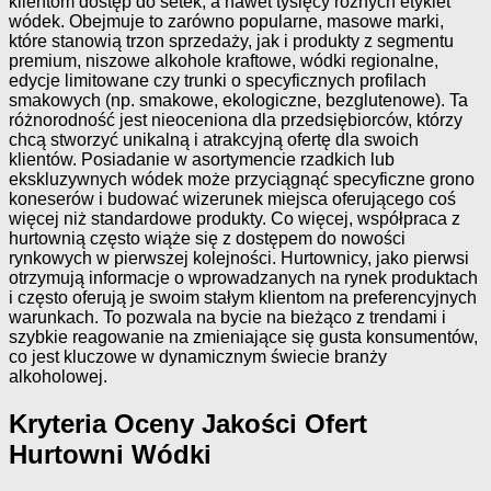
klientom dostęp do setek, a nawet tysięcy różnych etykiet
wódek. Obejmuje to zarówno popularne, masowe marki,
które stanowią trzon sprzedaży, jak i produkty z segmentu
premium, niszowe alkohole kraftowe, wódki regionalne,
edycje limitowane czy trunki o specyficznych profilach
smakowych (np. smakowe, ekologiczne, bezglutenowe). Ta
różnorodność jest nieoceniona dla przedsiębiorców, którzy
chcą stworzyć unikalną i atrakcyjną ofertę dla swoich
klientów. Posiadanie w asortymencie rzadkich lub
ekskluzywnych wódek może przyciągnąć specyficzne grono
koneserów i budować wizerunek miejsca oferującego coś
więcej niż standardowe produkty. Co więcej, współpraca z
hurtownią często wiąże się z dostępem do nowości
rynkowych w pierwszej kolejności. Hurtownicy, jako pierwsi
otrzymują informacje o wprowadzanych na rynek produktach
i często oferują je swoim stałym klientom na preferencyjnych
warunkach. To pozwala na bycie na bieżąco z trendami i
szybkie reagowanie na zmieniające się gusta konsumentów,
co jest kluczowe w dynamicznym świecie branży
alkoholowej.
Kryteria Oceny Jakości Ofert
Hurtowni Wódki