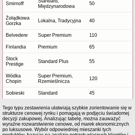
Standard,
Smirnoff
50
Międzynarodowa
Żołądkowa
Lokalna, Tradycyjna
40
Gorzka
Belvedere
Super Premium
110
Finlandia
Premium
65
Stock
Standard Plus
55
Prestige
Wódka
Super Premium,
120
Chopin
Rzemieślnicza
Sobieski
Standard
45
Tego typu zestawienia ułatwiają szybkie zorientowanie się w
strukturze cenowej rynku i pomagają w podjęciu świadomej
decyzji zakupowej. Analizując tabelę, można zauważyć
wyraźne rozwarstwienie cenowe, od marek ekonomicznych
po luksusowe. Wybór odpowiedniej mieszanki tych
produktów, bazując na analizie potrzeb własnych klientów i