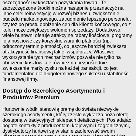
oszczędności w kosztach pozyskania towaru. Te
zaoszczędzone środki można następnie przeznaczyć na
inne cele: reinwestycję w rozwój biznesu, zwiększenie
budżetu marketingowego, zatrudnienie lepszego personelu,
czy też po prostu obniżenie cen dla klienta końcowego, co z
kolei może zwiększyć wolumen sprzedaży. Dodatkowo,
wiele hurtowni oferuje atrakcyjne rabaty ilościowe, programy
lojalnościowe czy korzystne warunki płatności (np.
odroczony termin płatności), co jeszcze bardziej zwiększa
atrakcyjność finansową takiej współpracy. Właściwe
wykorzystanie tych mechanizmów pozwala nie tylko na
obniżenie kosztów, ale również na bezpośrednie
zwiększenie marży zysku na każdej transakcji, co jest
fundamentalne dla długoterminowego sukcesu i stabilności
finansowej firmy.
Dostęp do Szerokiego Asortymentu i
Produktów Premium
Hurtownie wódki stanowią bramę do świata niezwykle
szerokiego asortymentu, który często wykracza poza ofertę
dostępną w tradycyjnych sklepach detalicznych. Posiadając
bogate kontakty z producentami krajowymi i zagranicznymi,
dystrybutorzy hurtowi są w stanie zaoferować swoim