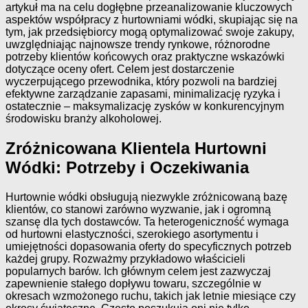
artykuł ma na celu dogłębne przeanalizowanie kluczowych
aspektów współpracy z hurtowniami wódki, skupiając się na
tym, jak przedsiębiorcy mogą optymalizować swoje zakupy,
uwzględniając najnowsze trendy rynkowe, różnorodne
potrzeby klientów końcowych oraz praktyczne wskazówki
dotyczące oceny ofert. Celem jest dostarczenie
wyczerpującego przewodnika, który pozwoli na bardziej
efektywne zarządzanie zapasami, minimalizację ryzyka i
ostatecznie – maksymalizację zysków w konkurencyjnym
środowisku branży alkoholowej.
Zróżnicowana Klientela Hurtowni
Wódki: Potrzeby i Oczekiwania
Hurtownie wódki obsługują niezwykle zróżnicowaną bazę
klientów, co stanowi zarówno wyzwanie, jak i ogromną
szansę dla tych dostawców. Ta heterogeniczność wymaga
od hurtowni elastyczności, szerokiego asortymentu i
umiejętności dopasowania oferty do specyficznych potrzeb
każdej grupy. Rozważmy przykładowo właścicieli
popularnych barów. Ich głównym celem jest zazwyczaj
zapewnienie stałego dopływu towaru, szczególnie w
okresach wzmożonego ruchu, takich jak letnie miesiące czy