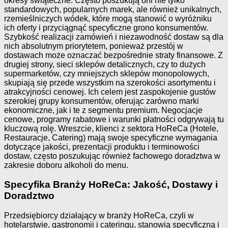
okresy świąteczne. Często poszukują oni nie tylko
standardowych, popularnych marek, ale również unikalnych,
rzemieślniczych wódek, które mogą stanowić o wyróżniku
ich oferty i przyciągnąć specyficzne grono konsumentów.
Szybkość realizacji zamówień i niezawodność dostaw są dla
nich absolutnym priorytetem, ponieważ przestój w
dostawach może oznaczać bezpośrednie straty finansowe. Z
drugiej strony, sieci sklepów detalicznych, czy to dużych
supermarketów, czy mniejszych sklepów monopolowych,
skupiają się przede wszystkim na szerokości asortymentu i
atrakcyjności cenowej. Ich celem jest zaspokojenie gustów
szerokiej grupy konsumentów, oferując zarówno marki
ekonomiczne, jak i te z segmentu premium. Negocjacje
cenowe, programy rabatowe i warunki płatności odgrywają tu
kluczową rolę. Wreszcie, klienci z sektora HoReCa (Hotele,
Restauracje, Catering) mają swoje specyficzne wymagania
dotyczące jakości, prezentacji produktu i terminowości
dostaw, często poszukując również fachowego doradztwa w
zakresie doboru alkoholi do menu.
Specyfika Branży HoReCa: Jakość, Dostawy i
Doradztwo
Przedsiębiorcy działający w branży HoReCa, czyli w
hotelarstwie, gastronomii i cateringu, stanowią specyficzną i