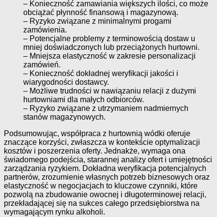
– Konieczność zamawiania większych ilości, co może
obciążać płynność finansową i magazynową.
– Ryzyko związane z minimalnymi progami
zamówienia.
– Potencjalne problemy z terminowością dostaw u
mniej doświadczonych lub przeciążonych hurtowni.
– Mniejsza elastyczność w zakresie personalizacji
zamówień.
– Konieczność dokładnej weryfikacji jakości i
wiarygodności dostawcy.
– Możliwe trudności w nawiązaniu relacji z dużymi
hurtowniami dla małych odbiorców.
– Ryzyko związane z utrzymaniem nadmiernych
stanów magazynowych.
Podsumowując, współpraca z hurtownią wódki oferuje
znaczące korzyści, zwłaszcza w kontekście optymalizacji
kosztów i poszerzenia oferty. Jednakże, wymaga ona
świadomego podejścia, starannej analizy ofert i umiejętności
zarządzania ryzykiem. Dokładna weryfikacja potencjalnych
partnerów, zrozumienie własnych potrzeb biznesowych oraz
elastyczność w negocjacjach to kluczowe czynniki, które
pozwolą na zbudowanie owocnej i długoterminowej relacji,
przekładającej się na sukces całego przedsiębiorstwa na
wymagającym rynku alkoholi.