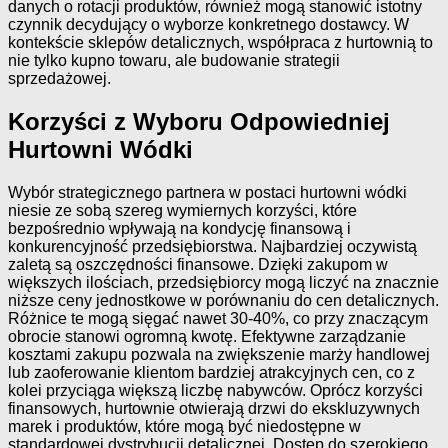
danych o rotacji produktów, również mogą stanowić istotny
czynnik decydujący o wyborze konkretnego dostawcy. W
kontekście sklepów detalicznych, współpraca z hurtownią to
nie tylko kupno towaru, ale budowanie strategii
sprzedażowej.
Korzyści z Wyboru Odpowiedniej
Hurtowni Wódki
Wybór strategicznego partnera w postaci hurtowni wódki
niesie ze sobą szereg wymiernych korzyści, które
bezpośrednio wpływają na kondycję finansową i
konkurencyjność przedsiębiorstwa. Najbardziej oczywistą
zaletą są oszczędności finansowe. Dzięki zakupom w
większych ilościach, przedsiębiorcy mogą liczyć na znacznie
niższe ceny jednostkowe w porównaniu do cen detalicznych.
Różnice te mogą sięgać nawet 30-40%, co przy znaczącym
obrocie stanowi ogromną kwotę. Efektywne zarządzanie
kosztami zakupu pozwala na zwiększenie marży handlowej
lub zaoferowanie klientom bardziej atrakcyjnych cen, co z
kolei przyciąga większą liczbę nabywców. Oprócz korzyści
finansowych, hurtownie otwierają drzwi do ekskluzywnych
marek i produktów, które mogą być niedostępne w
standardowej dystrybucji detalicznej. Dostęp do szerokiego