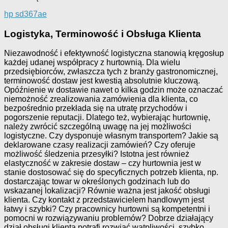
hp sd367ae
Logistyka, Terminowość i Obsługa Klienta
Niezawodność i efektywność logistyczna stanowią kręgosłup
każdej udanej współpracy z hurtownią. Dla wielu
przedsiębiorców, zwłaszcza tych z branży gastronomicznej,
terminowość dostaw jest kwestią absolutnie kluczową.
Opóźnienie w dostawie nawet o kilka godzin może oznaczać
niemożność zrealizowania zamówienia dla klienta, co
bezpośrednio przekłada się na utratę przychodów i
pogorszenie reputacji. Dlatego też, wybierając hurtownię,
należy zwrócić szczególną uwagę na jej możliwości
logistyczne. Czy dysponuje własnym transportem? Jakie są
deklarowane czasy realizacji zamówień? Czy oferuje
możliwość śledzenia przesyłki? Istotna jest również
elastyczność w zakresie dostaw – czy hurtownia jest w
stanie dostosować się do specyficznych potrzeb klienta, np.
dostarczając towar w określonych godzinach lub do
wskazanej lokalizacji? Równie ważna jest jakość obsługi
klienta. Czy kontakt z przedstawicielem handlowym jest
łatwy i szybki? Czy pracownicy hurtowni są kompetentni i
pomocni w rozwiązywaniu problemów? Dobrze działający
dział obsługi klienta potrafi rozwiać wątpliwości, szybko