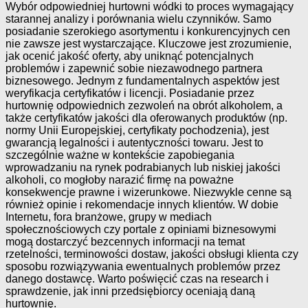
Wybór odpowiedniej hurtowni wódki to proces wymagający
starannej analizy i porównania wielu czynników. Samo
posiadanie szerokiego asortymentu i konkurencyjnych cen
nie zawsze jest wystarczające. Kluczowe jest zrozumienie,
jak ocenić jakość oferty, aby uniknąć potencjalnych
problemów i zapewnić sobie niezawodnego partnera
biznesowego. Jednym z fundamentalnych aspektów jest
weryfikacja certyfikatów i licencji. Posiadanie przez
hurtownię odpowiednich zezwoleń na obrót alkoholem, a
także certyfikatów jakości dla oferowanych produktów (np.
normy Unii Europejskiej, certyfikaty pochodzenia), jest
gwarancją legalności i autentyczności towaru. Jest to
szczególnie ważne w kontekście zapobiegania
wprowadzaniu na rynek podrabianych lub niskiej jakości
alkoholi, co mogłoby narazić firmę na poważne
konsekwencje prawne i wizerunkowe. Niezwykle cenne są
również opinie i rekomendacje innych klientów. W dobie
Internetu, fora branżowe, grupy w mediach
społecznościowych czy portale z opiniami biznesowymi
mogą dostarczyć bezcennych informacji na temat
rzetelności, terminowości dostaw, jakości obsługi klienta czy
sposobu rozwiązywania ewentualnych problemów przez
danego dostawcę. Warto poświęcić czas na research i
sprawdzenie, jak inni przedsiębiorcy oceniają daną
hurtownię.