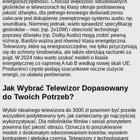
energooszczędności. Chociaż większość wbudowanych
głośników w telewizorach tej klasy oferuje podstawową
jakość dźwięku, dla pełnego kinowego doświadczenia
zalecane jest dokupienie zewnętrznego systemu audio, np.
soundbara. Niemniej jednak, warto sprawdzić specyfikację
głośników – moc (np. 2x10W) i obecność technologii
poprawy dźwięku (np. Dolby Audio) mogą zrobić pewną
różnicę. Bardzo ważna jest również klasa energetyczna.
Telewizory, które są energooszczędne, nie tylko przyczyniają
się do ochrony środowiska, ale także obniżają rachunki za
prąd. W 2024 roku warto szukać modeli o klasie
energetycznej co najmniej A lub B według nowej skali UE.
Producenci często podają szacunkowe roczne zużycie
energii, co ułatwia porównanie.
Jak Wybrać Telewizor Dopasowany
do Twoich Potrzeb?
Wybór idealnego telewizora do 3000 zł powinien być przede
wszystkim podyktowany tym, jak zamierzamy go najczęściej
wykorzystywać. Dla miłośników filmów i seriali priorytetem
powinna być jakość obrazu. Oznacza to poszukiwanie
modeli z doskonałym odwzorowaniem kolorów, wysokim
kontrastem i głęboką czernią. Telewizory z technologiami