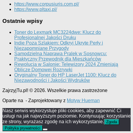
https://www.corpusiuris.com.pl/
https://www.pltaxi.pl/
Ostatnie wpisy
Toner do Lexmark MC3224dwe: Klucz do
Profesjonalnej Jakości Druku
Indie Poza Szlakiem: Odkryj Ukryte Perły i
Niezapomniane Przygody
Samodzielna Naprawa Pralek w Sosnowcu:
Praktyczny Przewodnik dla Mieszkańców
Rewolucja w Salonie: Telewizory 2024 Zmieniają
Oblicze Domowej Rozrywki
Oryginalny Toner do HP LaserJet 1100: Klucz do
Niezawodności i Jakości Wydruków
ZajrzyjTu.pl! © 2026. Wszelkie prawa zastrzeżone
Oparte na
- Zaprojektowany z
Motyw Hueman
Nasz serwis wykorzystuje pliki cookies, aby zapewnić Ci
usługi na jak najwyższym poziomie. Kontynuując korzystanie
ze strony, wyrażasz zgodę na ich wykorzystanie.
Zgoda
Polityka prywatności