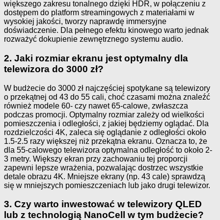
większego zakresu tonalnego dzięki HDR, w połączeniu z
dostępem do platform streamingowych z materiałami w
wysokiej jakości, tworzy naprawdę immersyjne
doświadczenie. Dla pełnego efektu kinowego warto jednak
rozważyć dokupienie zewnętrznego systemu audio.
2. Jaki rozmiar ekranu jest optymalny dla
telewizora do 3000 zł?
W budżecie do 3000 zł najczęściej spotykane są telewizory
o przekątnej od 43 do 55 cali, choć czasami można znaleźć
również modele 60- czy nawet 65-calowe, zwłaszcza
podczas promocji. Optymalny rozmiar zależy od wielkości
pomieszczenia i odległości, z jakiej będziemy oglądać. Dla
rozdzielczości 4K, zaleca się oglądanie z odległości około
1.5-2.5 razy większej niż przekątna ekranu. Oznacza to, że
dla 55-calowego telewizora optymalna odległość to około 2-
3 metry. Większy ekran przy zachowaniu tej proporcji
zapewni lepsze wrażenia, pozwalając dostrzec wszystkie
detale obrazu 4K. Mniejsze ekrany (np. 43 cale) sprawdzą
się w mniejszych pomieszczeniach lub jako drugi telewizor.
3. Czy warto inwestować w telewizory QLED
lub z technologią NanoCell w tym budżecie?