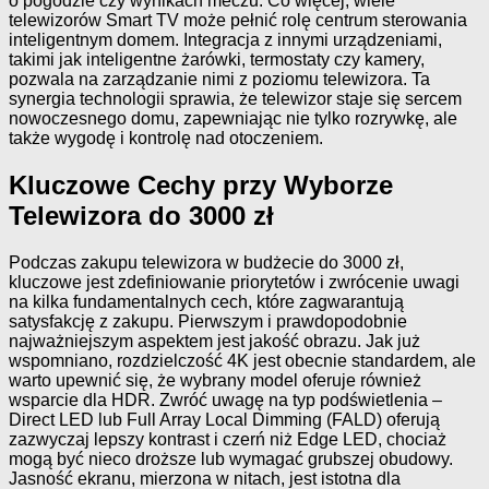
o pogodzie czy wynikach meczu. Co więcej, wiele
telewizorów Smart TV może pełnić rolę centrum sterowania
inteligentnym domem. Integracja z innymi urządzeniami,
takimi jak inteligentne żarówki, termostaty czy kamery,
pozwala na zarządzanie nimi z poziomu telewizora. Ta
synergia technologii sprawia, że telewizor staje się sercem
nowoczesnego domu, zapewniając nie tylko rozrywkę, ale
także wygodę i kontrolę nad otoczeniem.
Kluczowe Cechy przy Wyborze
Telewizora do 3000 zł
Podczas zakupu telewizora w budżecie do 3000 zł,
kluczowe jest zdefiniowanie priorytetów i zwrócenie uwagi
na kilka fundamentalnych cech, które zagwarantują
satysfakcję z zakupu. Pierwszym i prawdopodobnie
najważniejszym aspektem jest jakość obrazu. Jak już
wspomniano, rozdzielczość 4K jest obecnie standardem, ale
warto upewnić się, że wybrany model oferuje również
wsparcie dla HDR. Zwróć uwagę na typ podświetlenia –
Direct LED lub Full Array Local Dimming (FALD) oferują
zazwyczaj lepszy kontrast i czerń niż Edge LED, chociaż
mogą być nieco droższe lub wymagać grubszej obudowy.
Jasność ekranu, mierzona w nitach, jest istotna dla