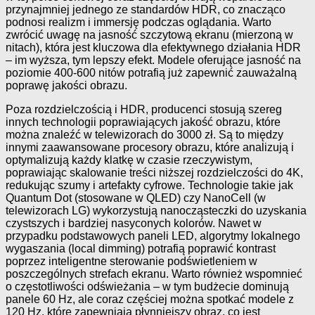
przynajmniej jednego ze standardów HDR, co znacząco
podnosi realizm i immersję podczas oglądania. Warto
zwrócić uwagę na jasność szczytową ekranu (mierzoną w
nitach), która jest kluczowa dla efektywnego działania HDR
– im wyższa, tym lepszy efekt. Modele oferujące jasność na
poziomie 400-600 nitów potrafią już zapewnić zauważalną
poprawę jakości obrazu.
Poza rozdzielczością i HDR, producenci stosują szereg
innych technologii poprawiających jakość obrazu, które
można znaleźć w telewizorach do 3000 zł. Są to między
innymi zaawansowane procesory obrazu, które analizują i
optymalizują każdy klatkę w czasie rzeczywistym,
poprawiając skalowanie treści niższej rozdzielczości do 4K,
redukując szumy i artefakty cyfrowe. Technologie takie jak
Quantum Dot (stosowane w QLED) czy NanoCell (w
telewizorach LG) wykorzystują nanocząsteczki do uzyskania
czystszych i bardziej nasyconych kolorów. Nawet w
przypadku podstawowych paneli LED, algorytmy lokalnego
wygaszania (local dimming) potrafią poprawić kontrast
poprzez inteligentne sterowanie podświetleniem w
poszczególnych strefach ekranu. Warto również wspomnieć
o częstotliwości odświeżania – w tym budżecie dominują
panele 60 Hz, ale coraz częściej można spotkać modele z
120 Hz, które zapewniają płynniejszy obraz, co jest