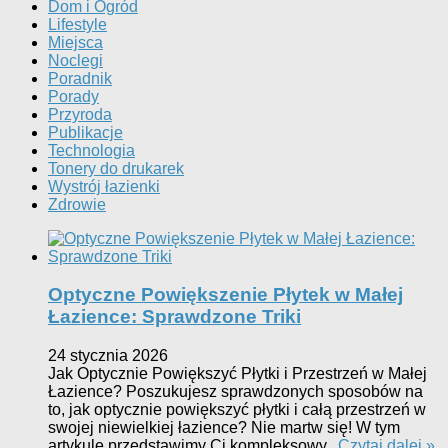
Dom i Ogród
Lifestyle
Miejsca
Noclegi
Poradnik
Porady
Przyroda
Publikacje
Technologia
Tonery do drukarek
Wystrój łazienki
Zdrowie
Optyczne Powiększenie Płytek w Małej
Łazience: Sprawdzone Triki
24 stycznia 2026
Jak Optycznie Powiększyć Płytki i Przestrzeń w Małej
Łazience? Poszukujesz sprawdzonych sposobów na
to, jak optycznie powiększyć płytki i całą przestrzeń w
swojej niewielkiej łazience? Nie martw się! W tym
artykule przedstawimy Ci kompleksowy...
Czytaj dalej »