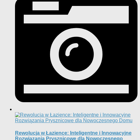
Rewolucja w Łazience: Inteligentne i Innowacyjne
Rozwiązania Prysznicowe dla Nowoczesnego