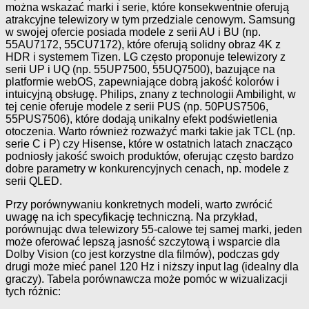
można wskazać marki i serie, które konsekwentnie oferują
atrakcyjne telewizory w tym przedziale cenowym. Samsung
w swojej ofercie posiada modele z serii AU i BU (np.
55AU7172, 55CU7172), które oferują solidny obraz 4K z
HDR i systemem Tizen. LG często proponuje telewizory z
serii UP i UQ (np. 55UP7500, 55UQ7500), bazujące na
platformie webOS, zapewniające dobrą jakość kolorów i
intuicyjną obsługę. Philips, znany z technologii Ambilight, w
tej cenie oferuje modele z serii PUS (np. 50PUS7506,
55PUS7506), które dodają unikalny efekt podświetlenia
otoczenia. Warto również rozważyć marki takie jak TCL (np.
serie C i P) czy Hisense, które w ostatnich latach znacząco
podniosły jakość swoich produktów, oferując często bardzo
dobre parametry w konkurencyjnych cenach, np. modele z
serii QLED.
Przy porównywaniu konkretnych modeli, warto zwrócić
uwagę na ich specyfikację techniczną. Na przykład,
porównując dwa telewizory 55-calowe tej samej marki, jeden
może oferować lepszą jasność szczytową i wsparcie dla
Dolby Vision (co jest korzystne dla filmów), podczas gdy
drugi może mieć panel 120 Hz i niższy input lag (idealny dla
graczy). Tabela porównawcza może pomóc w wizualizacji
tych różnic: