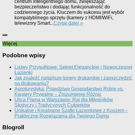
centrum inteligentnego domu, zwiększając
bezpieczeństwo i dodając funkcjonalność do
codziennego życia. Kluczem do sukcesu jest wybór
kompatybilnego sprzętu (kamery z HDMI/WiFi,
telewizory Smart...
Czytaj dalej »
Więcej
Podobne wpisy
Listwy Przysufitowe: Sekret Eleganckiej i Nowoczesnej
Łazienki
Jak znaleźć najtańsze tonery drukarskie i zaoszczędzić
na drukowaniu?
Agroturystyka: Prawdziwe Gospodarstwo Rolne vs.
Kwatery Prywatne – Zrozumienie Różnic
Ulica Piwna w Warszawie: Raj dla Miłośników
Słodyczy i Tradycyjnych Cukierków
Unikalne i Kreatywne Szafki Łazienkowe z Koszem –
Praktyczne Rozwiązania dla Twojego Domu
Blogroll