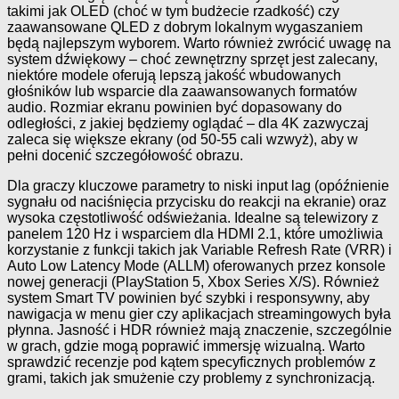
takimi jak OLED (choć w tym budżecie rzadkość) czy
zaawansowane QLED z dobrym lokalnym wygaszaniem
będą najlepszym wyborem. Warto również zwrócić uwagę na
system dźwiękowy – choć zewnętrzny sprzęt jest zalecany,
niektóre modele oferują lepszą jakość wbudowanych
głośników lub wsparcie dla zaawansowanych formatów
audio. Rozmiar ekranu powinien być dopasowany do
odległości, z jakiej będziemy oglądać – dla 4K zazwyczaj
zaleca się większe ekrany (od 50-55 cali wzwyż), aby w
pełni docenić szczegółowość obrazu.
Dla graczy kluczowe parametry to niski input lag (opóźnienie
sygnału od naciśnięcia przycisku do reakcji na ekranie) oraz
wysoka częstotliwość odświeżania. Idealne są telewizory z
panelem 120 Hz i wsparciem dla HDMI 2.1, które umożliwia
korzystanie z funkcji takich jak Variable Refresh Rate (VRR) i
Auto Low Latency Mode (ALLM) oferowanych przez konsole
nowej generacji (PlayStation 5, Xbox Series X/S). Również
system Smart TV powinien być szybki i responsywny, aby
nawigacja w menu gier czy aplikacjach streamingowych była
płynna. Jasność i HDR również mają znaczenie, szczególnie
w grach, gdzie mogą poprawić immersję wizualną. Warto
sprawdzić recenzje pod kątem specyficznych problemów z
grami, takich jak smużenie czy problemy z synchronizacją.