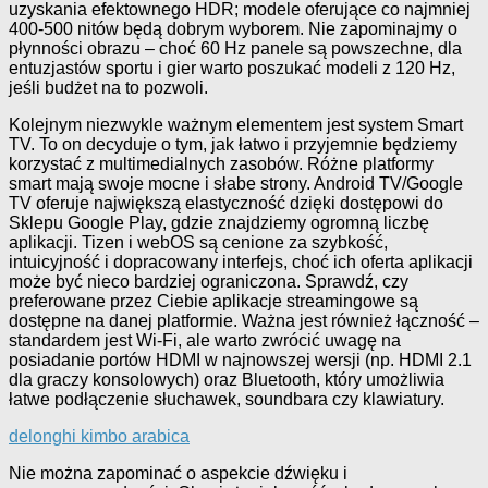
uzyskania efektownego HDR; modele oferujące co najmniej
400-500 nitów będą dobrym wyborem. Nie zapominajmy o
płynności obrazu – choć 60 Hz panele są powszechne, dla
entuzjastów sportu i gier warto poszukać modeli z 120 Hz,
jeśli budżet na to pozwoli.
Kolejnym niezwykle ważnym elementem jest system Smart
TV. To on decyduje o tym, jak łatwo i przyjemnie będziemy
korzystać z multimedialnych zasobów. Różne platformy
smart mają swoje mocne i słabe strony. Android TV/Google
TV oferuje największą elastyczność dzięki dostępowi do
Sklepu Google Play, gdzie znajdziemy ogromną liczbę
aplikacji. Tizen i webOS są cenione za szybkość,
intuicyjność i dopracowany interfejs, choć ich oferta aplikacji
może być nieco bardziej ograniczona. Sprawdź, czy
preferowane przez Ciebie aplikacje streamingowe są
dostępne na danej platformie. Ważna jest również łączność –
standardem jest Wi-Fi, ale warto zwrócić uwagę na
posiadanie portów HDMI w najnowszej wersji (np. HDMI 2.1
dla graczy konsolowych) oraz Bluetooth, który umożliwia
łatwe podłączenie słuchawek, soundbara czy klawiatury.
delonghi kimbo arabica
Nie można zapominać o aspekcie dźwięku i