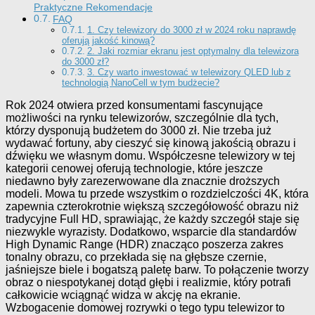
Praktyczne Rekomendacje
FAQ
1. Czy telewizory do 3000 zł w 2024 roku naprawdę
oferują jakość kinową?
2. Jaki rozmiar ekranu jest optymalny dla telewizora
do 3000 zł?
3. Czy warto inwestować w telewizory QLED lub z
technologią NanoCell w tym budżecie?
Rok 2024 otwiera przed konsumentami fascynujące
możliwości na rynku telewizorów, szczególnie dla tych,
którzy dysponują budżetem do 3000 zł. Nie trzeba już
wydawać fortuny, aby cieszyć się kinową jakością obrazu i
dźwięku we własnym domu. Współczesne telewizory w tej
kategorii cenowej oferują technologie, które jeszcze
niedawno były zarezerwowane dla znacznie droższych
modeli. Mowa tu przede wszystkim o rozdzielczości 4K, która
zapewnia czterokrotnie większą szczegółowość obrazu niż
tradycyjne Full HD, sprawiając, że każdy szczegół staje się
niezwykle wyrazisty. Dodatkowo, wsparcie dla standardów
High Dynamic Range (HDR) znacząco poszerza zakres
tonalny obrazu, co przekłada się na głębsze czernie,
jaśniejsze biele i bogatszą paletę barw. To połączenie tworzy
obraz o niespotykanej dotąd głębi i realizmie, który potrafi
całkowicie wciągnąć widza w akcję na ekranie.
Wzbogacenie domowej rozrywki o tego typu telewizor to