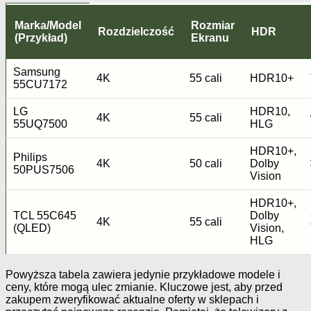
Marka/Model
Rozmiar
Rozdzielczość
HDR
(Przykład)
Ekranu
Samsung
4K
55 cali
HDR10+
55CU7172
LG
HDR10,
4K
55 cali
55UQ7500
HLG
HDR10+,
Philips
4K
50 cali
Dolby
50PUS7506
Vision
HDR10+,
TCL 55C645
Dolby
4K
55 cali
(QLED)
Vision,
HLG
Powyższa tabela zawiera jedynie przykładowe modele i
ceny, które mogą ulec zmianie. Kluczowe jest, aby przed
zakupem zweryfikować aktualne oferty w sklepach i