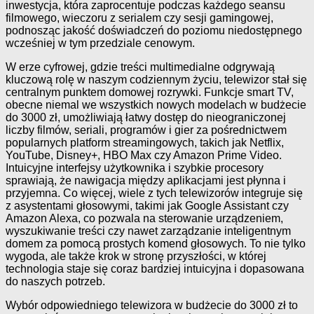
inwestycja, która zaprocentuje podczas każdego seansu
filmowego, wieczoru z serialem czy sesji gamingowej,
podnosząc jakość doświadczeń do poziomu niedostępnego
wcześniej w tym przedziale cenowym.
W erze cyfrowej, gdzie treści multimedialne odgrywają
kluczową rolę w naszym codziennym życiu, telewizor stał się
centralnym punktem domowej rozrywki. Funkcje smart TV,
obecne niemal we wszystkich nowych modelach w budżecie
do 3000 zł, umożliwiają łatwy dostęp do nieograniczonej
liczby filmów, seriali, programów i gier za pośrednictwem
popularnych platform streamingowych, takich jak Netflix,
YouTube, Disney+, HBO Max czy Amazon Prime Video.
Intuicyjne interfejsy użytkownika i szybkie procesory
sprawiają, że nawigacja między aplikacjami jest płynna i
przyjemna. Co więcej, wiele z tych telewizorów integruje się
z asystentami głosowymi, takimi jak Google Assistant czy
Amazon Alexa, co pozwala na sterowanie urządzeniem,
wyszukiwanie treści czy nawet zarządzanie inteligentnym
domem za pomocą prostych komend głosowych. To nie tylko
wygoda, ale także krok w stronę przyszłości, w której
technologia staje się coraz bardziej intuicyjna i dopasowana
do naszych potrzeb.
Wybór odpowiedniego telewizora w budżecie do 3000 zł to