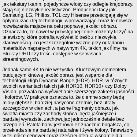
jak tekstury tkanin, pojedyncze włosy czy odległe krajobrazy,
stają się niezwykle realistyczne. Producenci tacy jak
Samsung, LG, Philips, TCL czy Hisense prześcigają się w
optymalizacji tej technologii, wprowadzając coraz to nowsze
rozwiązania mające na celu poprawę jakości obrazu.
Oznacza to, że nawet w przystępnej cenie możemy liczyć na
telewizory, które potrafią wyświetlić treść z niezwykłą
klarownością, co jest szczególnie ważne przy oglądaniu
materiałów nagranych w natywnym 4K, takich jak filmy na
Blu-ray UHD czy treści dostępne w serwisach
streamingowych.
Jednak samo 4K to nie wszystko. Kluczowym elementem
budującym kinową jakość obrazu jest wsparcie dla
technologii High Dynamic Range (HDR). HDR, w różnych
swoich wariantach takich jak HDR10, HDR10+ czy Dolby
Vision, pozwala na wyświetlanie szerszego zakresu jasności
i kolorów. W praktyce oznacza to, że ciemne sceny będą
miały głębsze, bardziej nasycone czernie, bez utraty
szczegółów w cieniach, a jasne fragmenty obrazu, jak
światła miasta czy zachody słońca, będą jaśniejsze i
bardziej wyraziste, zachowując jednocześnie detale bez
przepaleń. Paleta barw jest również znacznie bogatsza, co
przekłada się na bardziej naturalne i żywe kolory. Telewizory
w tej półce cenowej coraz częściej oferują wsparcie dla