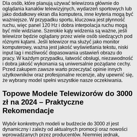
Dla osób, które planują używać telewizora głównie do
oglądania kanałów telewizyjnych, wydarzeń sportowych lub
jako dodatkowy ekran dla komputera, inne kryteria mogą być
ważniejsze. W przypadku sportu, kluczowa jest płynność
ruchu, więc panel 120 Hz i dobra interpolacja ruchu mogą
być mile widziane. Szerokie kąty widzenia są ważne, jeśli
telewizor będzie oglądany przez wiele osób siedzących pod
różnymi kątami. Jeśli telewizor ma służyć jako monitor
komputerowy, ważna jest jakość wyświetlania tekstu, niski
input lag i możliwość dopasowania ustawień obrazu do
pracy. W każdym przypadku, łatwość obsługi, niezawodność
i dobra jakość wykonania są uniwersalnie pożądane cechy.
Przed zakupem zawsze warto przeczytać opinie innych
użytkowników oraz profesjonalne recenzje, aby upewnić się,
że wybrany model spełni wszystkie nasze oczekiwania.
Topowe Modele Telewizorów do 3000
zł na 2024 – Praktyczne
Rekomendacje
Wybór konkretnych modeli w budżecie do 3000 zł jest
dynamiczny i zależy od aktualnych promocji oraz nowości
wprowadzanych przez producentów. Niemniej jednak,