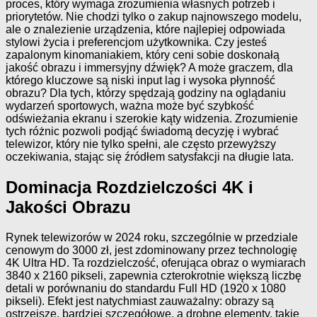
proces, który wymaga zrozumienia własnych potrzeb i
priorytetów. Nie chodzi tylko o zakup najnowszego modelu,
ale o znalezienie urządzenia, które najlepiej odpowiada
stylowi życia i preferencjom użytkownika. Czy jesteś
zapalonym kinomaniakiem, który ceni sobie doskonałą
jakość obrazu i immersyjny dźwięk? A może graczem, dla
którego kluczowe są niski input lag i wysoka płynność
obrazu? Dla tych, którzy spędzają godziny na oglądaniu
wydarzeń sportowych, ważna może być szybkość
odświeżania ekranu i szerokie kąty widzenia. Zrozumienie
tych różnic pozwoli podjąć świadomą decyzję i wybrać
telewizor, który nie tylko spełni, ale często przewyższy
oczekiwania, stając się źródłem satysfakcji na długie lata.
Dominacja Rozdzielczości 4K i
Jakości Obrazu
Rynek telewizorów w 2024 roku, szczególnie w przedziale
cenowym do 3000 zł, jest zdominowany przez technologię
4K Ultra HD. Ta rozdzielczość, oferująca obraz o wymiarach
3840 x 2160 pikseli, zapewnia czterokrotnie większą liczbę
detali w porównaniu do standardu Full HD (1920 x 1080
pikseli). Efekt jest natychmiast zauważalny: obrazy są
ostrzejsze, bardziej szczegółowe, a drobne elementy, takie