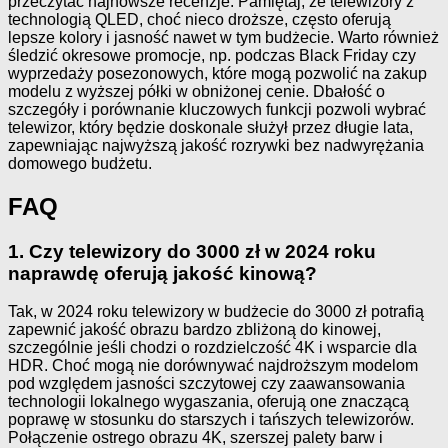
przeczytać najnowsze recenzje. Pamiętaj, że telewizory z
technologią QLED, choć nieco droższe, często oferują
lepsze kolory i jasność nawet w tym budżecie. Warto również
śledzić okresowe promocje, np. podczas Black Friday czy
wyprzedaży posezonowych, które mogą pozwolić na zakup
modelu z wyższej półki w obniżonej cenie. Dbałość o
szczegóły i porównanie kluczowych funkcji pozwoli wybrać
telewizor, który będzie doskonale służył przez długie lata,
zapewniając najwyższą jakość rozrywki bez nadwyrężania
domowego budżetu.
FAQ
1. Czy telewizory do 3000 zł w 2024 roku
naprawdę oferują jakość kinową?
Tak, w 2024 roku telewizory w budżecie do 3000 zł potrafią
zapewnić jakość obrazu bardzo zbliżoną do kinowej,
szczególnie jeśli chodzi o rozdzielczość 4K i wsparcie dla
HDR. Choć mogą nie dorównywać najdroższym modelom
pod względem jasności szczytowej czy zaawansowania
technologii lokalnego wygaszania, oferują one znaczącą
poprawę w stosunku do starszych i tańszych telewizorów.
Połączenie ostrego obrazu 4K, szerszej palety barw i