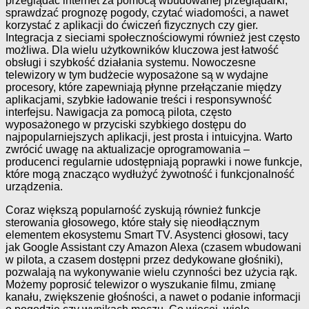
przeglądać internet za pomocą wbudowanej przeglądarki,
sprawdzać prognozę pogody, czytać wiadomości, a nawet
korzystać z aplikacji do ćwiczeń fizycznych czy gier.
Integracja z sieciami społecznościowymi również jest często
możliwa. Dla wielu użytkowników kluczowa jest łatwość
obsługi i szybkość działania systemu. Nowoczesne
telewizory w tym budżecie wyposażone są w wydajne
procesory, które zapewniają płynne przełączanie między
aplikacjami, szybkie ładowanie treści i responsywność
interfejsu. Nawigacja za pomocą pilota, często
wyposażonego w przyciski szybkiego dostępu do
najpopularniejszych aplikacji, jest prosta i intuicyjna. Warto
zwrócić uwagę na aktualizacje oprogramowania –
producenci regularnie udostępniają poprawki i nowe funkcje,
które mogą znacząco wydłużyć żywotność i funkcjonalność
urządzenia.
Coraz większą popularność zyskują również funkcje
sterowania głosowego, które stały się nieodłącznym
elementem ekosystemu Smart TV. Asystenci głosowi, tacy
jak Google Assistant czy Amazon Alexa (czasem wbudowani
w pilota, a czasem dostępni przez dedykowane głośniki),
pozwalają na wykonywanie wielu czynności bez użycia rąk.
Możemy poprosić telewizor o wyszukanie filmu, zmianę
kanału, zwiększenie głośności, a nawet o podanie informacji