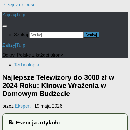
Przejdź do treści
ZajrzyjTu.pl!
Szukaj:
ZajrzyjTu.pl!
Odkryj Polskę z każdej strony
Technologia
Najlepsze Telewizory do 3000 zł w
2024 Roku: Kinowe Wrażenia w
Domowym Budżecie
przez
Ekspert
·
19 maja 2026
📝 Esencja artykułu