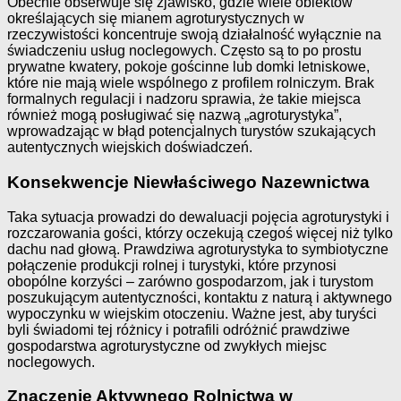
Obecnie obserwuje się zjawisko, gdzie wiele obiektów
określających się mianem agroturystycznych w
rzeczywistości koncentruje swoją działalność wyłącznie na
świadczeniu usług noclegowych. Często są to po prostu
prywatne kwatery, pokoje gościnne lub domki letniskowe,
które nie mają wiele wspólnego z profilem rolniczym. Brak
formalnych regulacji i nadzoru sprawia, że takie miejsca
również mogą posługiwać się nazwą „agroturystyka”,
wprowadzając w błąd potencjalnych turystów szukających
autentycznych wiejskich doświadczeń.
Konsekwencje Niewłaściwego Nazewnictwa
Taka sytuacja prowadzi do dewaluacji pojęcia agroturystyki i
rozczarowania gości, którzy oczekują czegoś więcej niż tylko
dachu nad głową. Prawdziwa agroturystyka to symbiotyczne
połączenie produkcji rolnej i turystyki, które przynosi
obopólne korzyści – zarówno gospodarzom, jak i turystom
poszukującym autentyczności, kontaktu z naturą i aktywnego
wypoczynku w wiejskim otoczeniu. Ważne jest, aby turyści
byli świadomi tej różnicy i potrafili odróżnić prawdziwe
gospodarstwa agroturystyczne od zwykłych miejsc
noclegowych.
Znaczenie Aktywnego Rolnictwa w