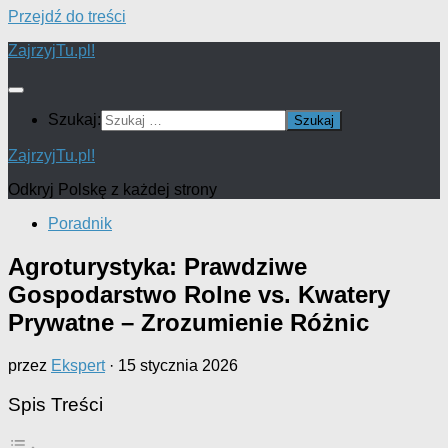
Przejdź do treści
ZajrzyjTu.pl!
Szukaj:
ZajrzyjTu.pl!
Odkryj Polskę z każdej strony
Poradnik
Agroturystyka: Prawdziwe
Gospodarstwo Rolne vs. Kwatery
Prywatne – Zrozumienie Różnic
przez
Ekspert
·
15 stycznia 2026
Spis Treści