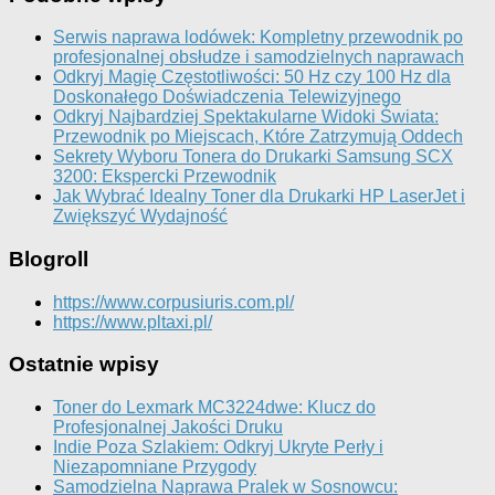
Serwis naprawa lodówek: Kompletny przewodnik po
profesjonalnej obsłudze i samodzielnych naprawach
Odkryj Magię Częstotliwości: 50 Hz czy 100 Hz dla
Doskonałego Doświadczenia Telewizyjnego
Odkryj Najbardziej Spektakularne Widoki Świata:
Przewodnik po Miejscach, Które Zatrzymują Oddech
Sekrety Wyboru Tonera do Drukarki Samsung SCX
3200: Ekspercki Przewodnik
Jak Wybrać Idealny Toner dla Drukarki HP LaserJet i
Zwiększyć Wydajność
Blogroll
https://www.corpusiuris.com.pl/
https://www.pltaxi.pl/
Ostatnie wpisy
Toner do Lexmark MC3224dwe: Klucz do
Profesjonalnej Jakości Druku
Indie Poza Szlakiem: Odkryj Ukryte Perły i
Niezapomniane Przygody
Samodzielna Naprawa Pralek w Sosnowcu: