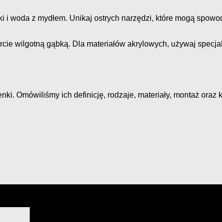
i i woda z mydłem. Unikaj ostrych narzędzi, które mogą spow
cie wilgotną gąbką. Dla materiałów akrylowych, używaj specjali
nki. Omówiliśmy ich definicję, rodzaje, materiały, montaż or