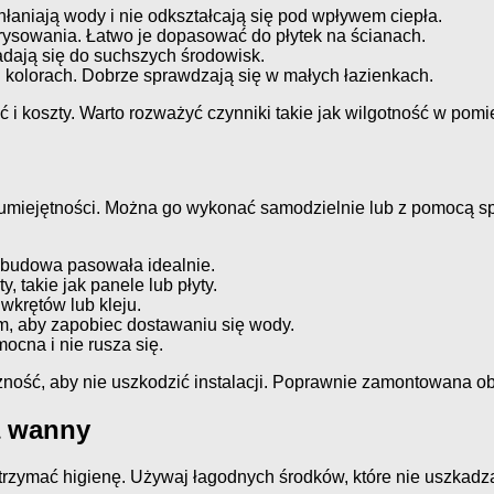
chłaniają wody i nie odkształcają się pod wpływem ciepła.
rysowania. Łatwo je dopasować do płytek na ścianach.
adają się do suchszych środowisk.
 kolorach. Dobrze sprawdzają się w małych łazienkach.
i koszty. Warto rozważyć czynniki takie jak wilgotność w pomi
ejętności. Można go wykonać samodzielnie lub z pomocą spec
budowa pasowała idealnie.
 takie jak panele lub płyty.
krętów lub kleju.
, aby zapobiec dostawaniu się wody.
ocna i nie rusza się.
ość, aby nie uszkodzić instalacji. Poprawnie zamontowana 
a wanny
rzymać higienę. Używaj łagodnych środków, które nie uszkadza