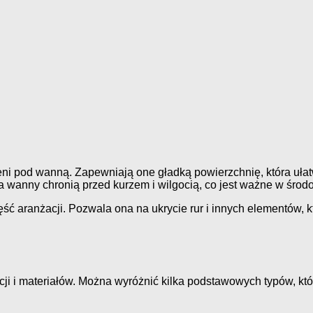
eni pod wanną. Zapewniają one gładką powierzchnię, która uł
 wanny chronią przed kurzem i wilgocią, co jest ważne w śro
ć aranżacji. Pozwala ona na ukrycie rur i innych elementów, 
i i materiałów. Można wyróżnić kilka podstawowych typów, któ