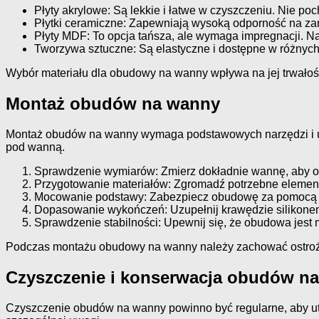
Płyty akrylowe: Są lekkie i łatwe w czyszczeniu. Nie po
Płytki ceramiczne: Zapewniają wysoką odporność na za
Płyty MDF: To opcja tańsza, ale wymaga impregnacji. N
Tworzywa sztuczne: Są elastyczne i dostępne w różnych
Wybór materiału dla obudowy na wanny wpływa na jej trwałość 
Montaż obudów na wanny
Montaż obudów na wanny wymaga podstawowych narzędzi i umi
pod wanną.
Sprawdzenie wymiarów: Zmierz dokładnie wannę, aby o
Przygotowanie materiałów: Zgromadź potrzebne elementy,
Mocowanie podstawy: Zabezpiecz obudowę za pomocą w
Dopasowanie wykończeń: Uzupełnij krawędzie silikonem
Sprawdzenie stabilności: Upewnij się, że obudowa jest m
Podczas montażu obudowy na wanny należy zachować ostrożn
Czyszczenie i konserwacja obudów n
Czyszczenie obudów na wanny powinno być regularne, aby ut