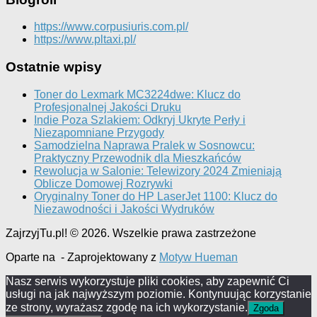
https://www.corpusiuris.com.pl/
https://www.pltaxi.pl/
Ostatnie wpisy
Toner do Lexmark MC3224dwe: Klucz do
Profesjonalnej Jakości Druku
Indie Poza Szlakiem: Odkryj Ukryte Perły i
Niezapomniane Przygody
Samodzielna Naprawa Pralek w Sosnowcu:
Praktyczny Przewodnik dla Mieszkańców
Rewolucja w Salonie: Telewizory 2024 Zmieniają
Oblicze Domowej Rozrywki
Oryginalny Toner do HP LaserJet 1100: Klucz do
Niezawodności i Jakości Wydruków
ZajrzyjTu.pl! © 2026. Wszelkie prawa zastrzeżone
Oparte na
- Zaprojektowany z
Motyw Hueman
Nasz serwis wykorzystuje pliki cookies, aby zapewnić Ci
usługi na jak najwyższym poziomie. Kontynuując korzystanie
ze strony, wyrażasz zgodę na ich wykorzystanie.
Zgoda