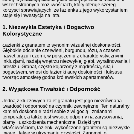
wszechstronnych możliwościach, który oferuje szereg
korzyści sprawiających, że łazienka z jego wykorzystaniem
staje się inwestycją na lata.
1. Niezwykła Estetyka i Bogactwo
Kolorystyczne
Łazienki z granatem to synonim wizualnej doskonałości.
Głębokie odcienie czerwieni, burgundu, różu, a czasem
nawet brązu i czerni, w połączeniu z charakterystycznymi
inkluzjami, nadają wnętrzu niezwykłej głębi, wyrafinowania i
prestiżu. Granat, często kojarzony z mądrością, siłą i
bogactwem, wnosi do łazienki aurę dostojności i luksusu,
tworząc atmosferę godną królewskich apartamentów.
2. Wyjątkowa Trwałość i Odporność
Jedną z kluczowych zalet granatu jest jego niezrównana
twardość i odporność na czynniki zewnętrzne. Ten naturalny
kamień doskonale radzi sobie z wilgocią i zmianami
temperatur, a także jest wysoce odporny na zarysowania,
plamy i uszkodzenia mechaniczne. Dzięki tym
właściwościom, łazienki wykończone granitem są niezwykle
trwałe i łatwe w utrzymaniu czystości. Zapomnij o