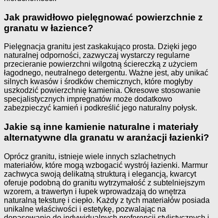
Jak prawidłowo pielęgnować powierzchnie z
granatu w łazience?
Pielęgnacja granitu jest zaskakująco prosta. Dzięki jego
naturalnej odporności, zazwyczaj wystarczy regularne
przecieranie powierzchni wilgotną ściereczką z użyciem
łagodnego, neutralnego detergentu. Ważne jest, aby unikać
silnych kwasów i środków chemicznych, które mogłyby
uszkodzić powierzchnię kamienia. Okresowe stosowanie
specjalistycznych impregnatów może dodatkowo
zabezpieczyć kamień i podkreślić jego naturalny połysk.
Jakie są inne kamienie naturalne i materiały
alternatywne dla granatu w aranżacji łazienki?
Oprócz granitu, istnieje wiele innych szlachetnych
materiałów, które mogą wzbogacić wystrój łazienki. Marmur
zachwyca swoją delikatną strukturą i elegancją, kwarcyt
oferuje podobną do granitu wytrzymałość z subtelniejszym
wzorem, a trawertyn i łupek wprowadzają do wnętrza
naturalną teksturę i ciepło. Każdy z tych materiałów posiada
unikalne właściwości i estetykę, pozwalając na
dopasowanie do indywidualnych preferencji stylistycznych i