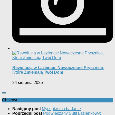
Rewolucja w Łazience: Nowoczesne Prysznice,
Które Zmieniają Twój Dom
24 sierpnia 2025
Obserwuj:
Następny post
Mycoplasma badanie
Poprzedni post
Podwieszany Sufit Łazienkowy: