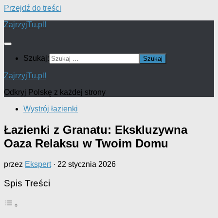
Przejdź do treści
ZajrzyjTu.pl!
Szukaj:
ZajrzyjTu.pl!
Odkryj Polskę z każdej strony
Wystrój łazienki
Łazienki z Granatu: Ekskluzywna
Oaza Relaksu w Twoim Domu
przez
Ekspert
·
22 stycznia 2026
Spis Treści