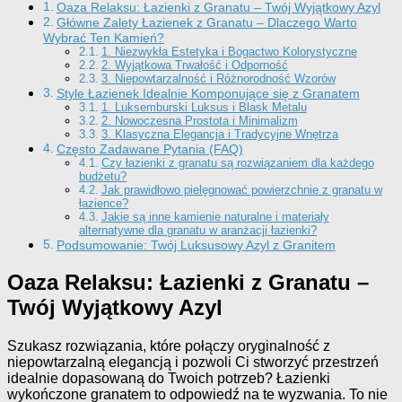
Oaza Relaksu: Łazienki z Granatu – Twój Wyjątkowy Azyl
Główne Zalety Łazienek z Granatu – Dlaczego Warto
Wybrać Ten Kamień?
1. Niezwykła Estetyka i Bogactwo Kolorystyczne
2. Wyjątkowa Trwałość i Odporność
3. Niepowtarzalność i Różnorodność Wzorów
Style Łazienek Idealnie Komponujące się z Granatem
1. Luksemburski Luksus i Blask Metalu
2. Nowoczesna Prostota i Minimalizm
3. Klasyczna Elegancja i Tradycyjne Wnętrza
Często Zadawane Pytania (FAQ)
Czy łazienki z granatu są rozwiązaniem dla każdego
budżetu?
Jak prawidłowo pielęgnować powierzchnie z granatu w
łazience?
Jakie są inne kamienie naturalne i materiały
alternatywne dla granatu w aranżacji łazienki?
Podsumowanie: Twój Luksusowy Azyl z Granitem
Oaza Relaksu: Łazienki z Granatu –
Twój Wyjątkowy Azyl
Szukasz rozwiązania, które połączy oryginalność z
niepowtarzalną elegancją i pozwoli Ci stworzyć przestrzeń
idealnie dopasowaną do Twoich potrzeb? Łazienki
wykończone granatem to odpowiedź na te wyzwania. To nie