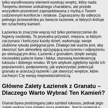
tylko wyrafinowany element wystroju wnętrz, który nada
Twojemu domowi unikalnego charakteru, ale przede
wszystkim przestrzeń zaprojektowana z myślą o Twoim
codziennym komforcie i relaksie. Zapraszamy do odkrycia
pełnego przewodnika po świecie łazienek, w których króluje
ten szlachetny kamień.
Łazienka to znacznie więcej niż tylko pomieszczenie do
higieny osobistej. To prywatna przystań, miejsce, w którym
zaczynasz i kończysz każdy dzień, wykonując swoje
ulubione rytuały pielęgnacyjne. Dlatego tak ważne jest, aby
stworzyć tam atmosferę sprzyjającą wyciszeniu i odprężeniu
po stresującym dniu. Łazienki z granatem, dzięki swojej
niezwykłej palecie barw i faktur, stanowią kwintesencję
luksusu i dobrego smaku. W tym artykule zgłębimy tajniki ich
popularności, podpowiemy, jak wykorzystać potencjał
granatu w aranżacji łazienki i jak stworzyć wnętrze, które
zachwyci Cię swoją niepowtarzalnością.
Główne Zalety Łazienek z Granatu –
Dlaczego Warto Wybrać Ten Kamień?
Granat bywa postrzegany jako symbol luksusu, jednak jego
zalety wykraczają daleko poza estetykę. Jest to materiał o