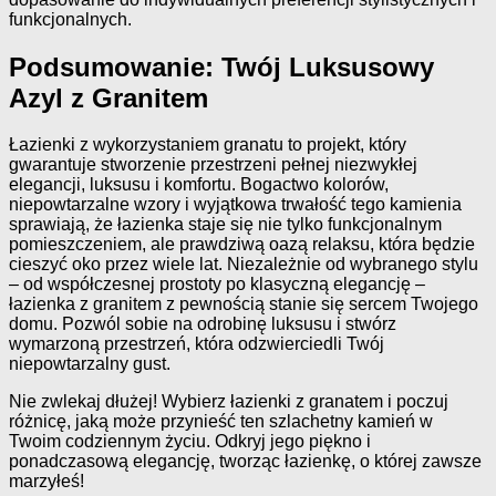
funkcjonalnych.
Podsumowanie: Twój Luksusowy
Azyl z Granitem
Łazienki z wykorzystaniem granatu to projekt, który
gwarantuje stworzenie przestrzeni pełnej niezwykłej
elegancji, luksusu i komfortu. Bogactwo kolorów,
niepowtarzalne wzory i wyjątkowa trwałość tego kamienia
sprawiają, że łazienka staje się nie tylko funkcjonalnym
pomieszczeniem, ale prawdziwą oazą relaksu, która będzie
cieszyć oko przez wiele lat. Niezależnie od wybranego stylu
– od współczesnej prostoty po klasyczną elegancję –
łazienka z granitem z pewnością stanie się sercem Twojego
domu. Pozwól sobie na odrobinę luksusu i stwórz
wymarzoną przestrzeń, która odzwierciedli Twój
niepowtarzalny gust.
Nie zwlekaj dłużej! Wybierz łazienki z granatem i poczuj
różnicę, jaką może przynieść ten szlachetny kamień w
Twoim codziennym życiu. Odkryj jego piękno i
ponadczasową elegancję, tworząc łazienkę, o której zawsze
marzyłeś!