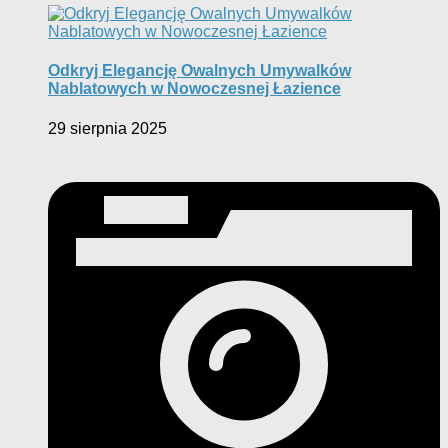
Odkryj Elegancję Owalnych Umywalków
Nablatowych w Nowoczesnej Łazience
29 sierpnia 2025