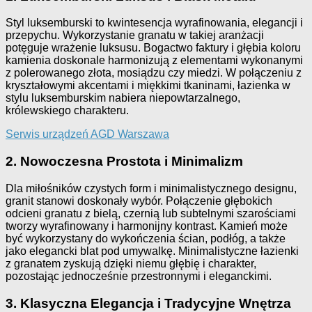
Styl luksemburski to kwintesencja wyrafinowania, elegancji i
przepychu. Wykorzystanie granatu w takiej aranżacji
potęguje wrażenie luksusu. Bogactwo faktury i głębia koloru
kamienia doskonale harmonizują z elementami wykonanymi
z polerowanego złota, mosiądzu czy miedzi. W połączeniu z
kryształowymi akcentami i miękkimi tkaninami, łazienka w
stylu luksemburskim nabiera niepowtarzalnego,
królewskiego charakteru.
Serwis urządzeń AGD Warszawa
2. Nowoczesna Prostota i Minimalizm
Dla miłośników czystych form i minimalistycznego designu,
granit stanowi doskonały wybór. Połączenie głębokich
odcieni granatu z bielą, czernią lub subtelnymi szarościami
tworzy wyrafinowany i harmonijny kontrast. Kamień może
być wykorzystany do wykończenia ścian, podłóg, a także
jako elegancki blat pod umywalkę. Minimalistyczne łazienki
z granatem zyskują dzięki niemu głębię i charakter,
pozostając jednocześnie przestronnymi i eleganckimi.
3. Klasyczna Elegancja i Tradycyjne Wnętrza