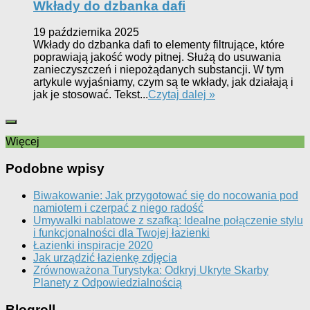
Wkłady do dzbanka dafi
19 października 2025
Wkłady do dzbanka dafi to elementy filtrujące, które
poprawiają jakość wody pitnej. Służą do usuwania
zanieczyszczeń i niepożądanych substancji. W tym
artykule wyjaśniamy, czym są te wkłady, jak działają i
jak je stosować. Tekst...
Czytaj dalej »
Więcej
Podobne wpisy
Biwakowanie: Jak przygotować się do nocowania pod
namiotem i czerpać z niego radość
Umywalki nablatowe z szafką: Idealne połączenie stylu
i funkcjonalności dla Twojej łazienki
Łazienki inspiracje 2020
Jak urządzić łazienkę zdjęcia
Zrównoważona Turystyka: Odkryj Ukryte Skarby
Planety z Odpowiedzialnością
Blogroll