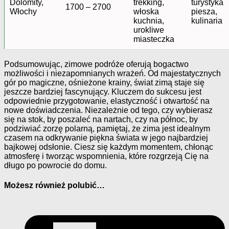
Dolomity,
trekking,
turystyka
1700 – 2700
Włochy
włoska
piesza,
kuchnia,
kulinaria
urokliwe
miasteczka
Podsumowując, zimowe podróże oferują bogactwo
możliwości i niezapomnianych wrażeń. Od majestatycznych
gór po magiczne, ośnieżone krainy, świat zimą staje się
jeszcze bardziej fascynujący. Kluczem do sukcesu jest
odpowiednie przygotowanie, elastyczność i otwartość na
nowe doświadczenia. Niezależnie od tego, czy wybierasz
się na stok, by poszaleć na nartach, czy na północ, by
podziwiać zorzę polarną, pamiętaj, że zima jest idealnym
czasem na odkrywanie piękna świata w jego najbardziej
bajkowej odsłonie. Ciesz się każdym momentem, chłonąc
atmosferę i tworząc wspomnienia, które rozgrzeją Cię na
długo po powrocie do domu.
Możesz również polubić…