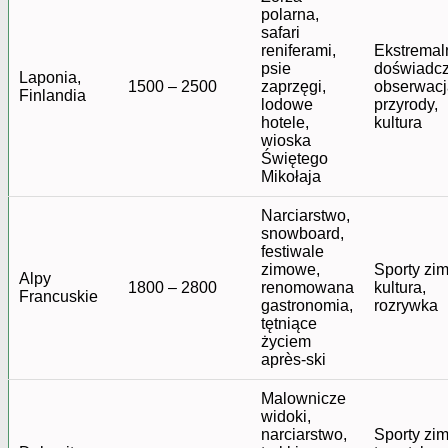
polarna,
safari
reniferami,
Ekstremal
psie
doświadcz
Laponia,
1500 – 2500
zaprzęgi,
obserwacj
Finlandia
lodowe
przyrody,
hotele,
kultura
wioska
Świętego
Mikołaja
Narciarstwo,
snowboard,
festiwale
zimowe,
Sporty zi
Alpy
1800 – 2800
renomowana
kultura,
Francuskie
gastronomia,
rozrywka
tętniące
życiem
après-ski
Malownicze
widoki,
narciarstwo,
Sporty zi