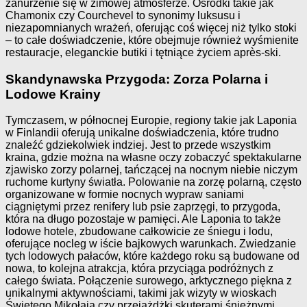
zanurzenie się w zimowej atmosferze. Ośrodki takie jak
Chamonix czy Courchevel to synonimy luksusu i
niezapomnianych wrażeń, oferując coś więcej niż tylko stoki
– to całe doświadczenie, które obejmuje również wyśmienite
restauracje, eleganckie butiki i tętniące życiem après-ski.
Skandynawska Przygoda: Zorza Polarna i
Lodowe Krainy
Tymczasem, w północnej Europie, regiony takie jak Laponia
w Finlandii oferują unikalne doświadczenia, które trudno
znaleźć gdziekolwiek indziej. Jest to przede wszystkim
kraina, gdzie można na własne oczy zobaczyć spektakularne
zjawisko zorzy polarnej, tańczącej na nocnym niebie niczym
ruchome kurtyny światła. Polowanie na zorzę polarną, często
organizowane w formie nocnych wypraw saniami
ciągniętymi przez renifery lub psie zaprzęgi, to przygoda,
która na długo pozostaje w pamięci. Ale Laponia to także
lodowe hotele, zbudowane całkowicie ze śniegu i lodu,
oferujące nocleg w iście bajkowych warunkach. Zwiedzanie
tych lodowych pałaców, które każdego roku są budowane od
nowa, to kolejna atrakcja, która przyciąga podróżnych z
całego świata. Połączenie surowego, arktycznego piękna z
unikalnymi aktywnościami, takimi jak wizyty w wioskach
Świętego Mikołaja czy przejażdżki skuterami śnieżnymi,