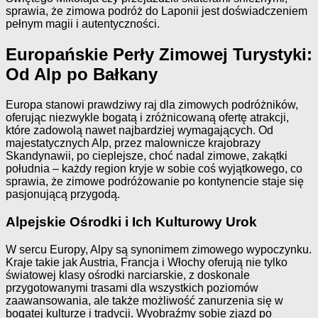
sprawia, że zimowa podróż do Laponii jest doświadczeniem
pełnym magii i autentyczności.
Europańskie Perły Zimowej Turystyki:
Od Alp po Bałkany
Europa stanowi prawdziwy raj dla zimowych podróżników,
oferując niezwykle bogatą i zróżnicowaną ofertę atrakcji,
które zadowolą nawet najbardziej wymagających. Od
majestatycznych Alp, przez malownicze krajobrazy
Skandynawii, po cieplejsze, choć nadal zimowe, zakątki
południa – każdy region kryje w sobie coś wyjątkowego, co
sprawia, że zimowe podróżowanie po kontynencie staje się
pasjonującą przygodą.
Alpejskie Ośrodki i Ich Kulturowy Urok
W sercu Europy, Alpy są synonimem zimowego wypoczynku.
Kraje takie jak Austria, Francja i Włochy oferują nie tylko
światowej klasy ośrodki narciarskie, z doskonale
przygotowanymi trasami dla wszystkich poziomów
zaawansowania, ale także możliwość zanurzenia się w
bogatej kulturze i tradycji. Wyobraźmy sobie zjazd po