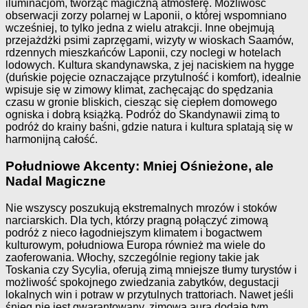
iluminacjom, tworząc magiczną atmosferę. Możliwość
obserwacji zorzy polarnej w Laponii, o której wspomniano
wcześniej, to tylko jedna z wielu atrakcji. Inne obejmują
przejażdżki psimi zaprzęgami, wizyty w wioskach Saamów,
rdzennych mieszkańców Laponii, czy noclegi w hotelach
lodowych. Kultura skandynawska, z jej naciskiem na hygge
(duńskie pojęcie oznaczające przytulność i komfort), idealnie
wpisuje się w zimowy klimat, zachęcając do spędzania
czasu w gronie bliskich, ciesząc się ciepłem domowego
ogniska i dobrą książką. Podróż do Skandynawii zimą to
podróż do krainy baśni, gdzie natura i kultura splatają się w
harmonijną całość.
Południowe Akcenty: Mniej Ośnieżone, ale
Nadal Magiczne
Nie wszyscy poszukują ekstremalnych mrozów i stoków
narciarskich. Dla tych, którzy pragną połączyć zimową
podróż z nieco łagodniejszym klimatem i bogactwem
kulturowym, południowa Europa również ma wiele do
zaoferowania. Włochy, szczególnie regiony takie jak
Toskania czy Sycylia, oferują zimą mniejsze tłumy turystów i
możliwość spokojnego zwiedzania zabytków, degustacji
lokalnych win i potraw w przytulnych trattoriach. Nawet jeśli
śnieg nie jest gwarantowany, zimowa aura dodaje tym