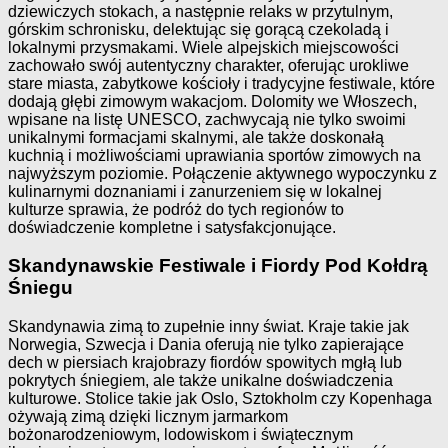
dziewiczych stokach, a następnie relaks w przytulnym,
górskim schronisku, delektując się gorącą czekoladą i
lokalnymi przysmakami. Wiele alpejskich miejscowości
zachowało swój autentyczny charakter, oferując urokliwe
stare miasta, zabytkowe kościoły i tradycyjne festiwale, które
dodają głębi zimowym wakacjom. Dolomity we Włoszech,
wpisane na listę UNESCO, zachwycają nie tylko swoimi
unikalnymi formacjami skalnymi, ale także doskonałą
kuchnią i możliwościami uprawiania sportów zimowych na
najwyższym poziomie. Połączenie aktywnego wypoczynku z
kulinarnymi doznaniami i zanurzeniem się w lokalnej
kulturze sprawia, że podróż do tych regionów to
doświadczenie kompletne i satysfakcjonujące.
Skandynawskie Festiwale i Fiordy Pod Kołdrą
Śniegu
Skandynawia zimą to zupełnie inny świat. Kraje takie jak
Norwegia, Szwecja i Dania oferują nie tylko zapierające
dech w piersiach krajobrazy fiordów spowitych mgłą lub
pokrytych śniegiem, ale także unikalne doświadczenia
kulturowe. Stolice takie jak Oslo, Sztokholm czy Kopenhaga
ożywają zimą dzięki licznym jarmarkom
bożonarodzeniowym, lodowiskom i świątecznym