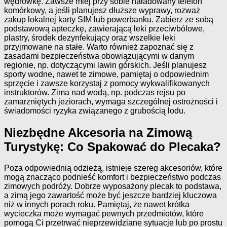
wędrówkę. Zawsze miej przy sobie naładowany telefon
komórkowy, a jeśli planujesz dłuższe wyprawy, rozważ
zakup lokalnej karty SIM lub powerbanku. Zabierz ze sobą
podstawową apteczkę, zawierającą leki przeciwbólowe,
plastry, środek dezynfekujący oraz wszelkie leki
przyjmowane na stałe. Warto również zapoznać się z
zasadami bezpieczeństwa obowiązującymi w danym
regionie, np. dotyczącymi lawin górskich. Jeśli planujesz
sporty wodne, nawet te zimowe, pamiętaj o odpowiednim
sprzęcie i zawsze korzystaj z pomocy wykwalifikowanych
instruktorów. Zima nad wodą, np. podczas rejsu po
zamarzniętych jeziorach, wymaga szczególnej ostrożności i
świadomości ryzyka związanego z grubością lodu.
Niezbędne Akcesoria na Zimową
Turystykę: Co Spakować do Plecaka?
Poza odpowiednią odzieżą, istnieje szereg akcesoriów, które
mogą znacząco podnieść komfort i bezpieczeństwo podczas
zimowych podróży. Dobrze wyposażony plecak to podstawa,
a zimą jego zawartość może być jeszcze bardziej kluczowa
niż w innych porach roku. Pamiętaj, że nawet krótka
wycieczka może wymagać pewnych przedmiotów, które
pomogą Ci przetrwać nieprzewidziane sytuacje lub po prostu