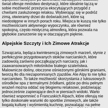
świat oferuje mnóstwo destynacji, które idealnie łączą w
sobie możliwość przeżycia ekscytujących przygód z
chwilami zasłużonego relaksu. Wybierając się w podróż
zimą, otwieramy drzwi do doświadczeń, które są
niedostępne w innych porach roku. Miejsca te kuszą nie tylko
możliwościami aktywnego wypoczynku, ale również
spokojną, często mistyczną atmosferą, która pozwala na
głębokie zanurzenie się w otaczającym pięknie.
Alpejskie Szczyty i Ich Zimowe Atrakcje
Szwajcaria, będąca kwintesencją zimowych marzeń, słynie z
perfekcyjnie przygotowanych stoków narciarskich, które
zadowolą zarówno początkujących narciarzy, jak i
zaawansowanych miłośników białego szaleństwa.
Malownicze doliny, otoczone ośnieżonymi górskimi graniami,
tworzą tło dla niezapomnianych zjazdów. Ale Alpy to nie tylko
narciarstwo. To także możliwość skorzystania z luksusowych
ośrodków spa z termalnymi źródłami, gdzie po dniu pełnym
wrażeń można oddać się błogiemu relaksowi, podziwiając
jednocześnie zapierające dech w piersiach widoki. Warto
również wspomnieć o Francuskich Alpach, które oferują nie
tylko doskonałe warunki do sportów zimowych, ale także
bogatą kulturę i wyśmienitą kuchnię, pozwalając na pełne