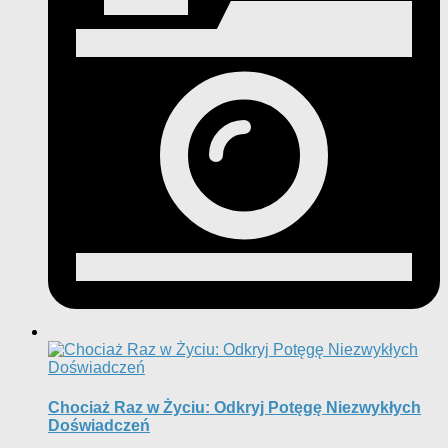
Chociaż Raz w Życiu: Odkryj Potęgę Niezwykłych
Doświadczeń