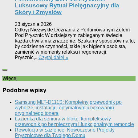
Luksusowy Rytuał Pielęgnacyjny dla
Skóry i Zmysłów
23 stycznia 2026
Odkryj Niezwykłe Doznania z Perfumowanym Żelem
Pod Prysznic W dzisiejszym zabieganym świecie
każda chwila ma znaczenie. Szukamy sposobów na to,
by codzienne czynności, takie jak higiena osobista,
zamienić w momenty relaksu i regeneracji.
Prysznic,...
Czytaj dalej »
Więcej
Podobne wpisy
Samsung MLT-D111S: Kompletny przewodnik po
wyborze, instalacji i optymalnym użytkowaniu
oryginalnego tonera
Łazienka dla seniora w bloku: kompleksowy
przewodnik po bezpiecznym i funkcjonalnym remoncie
Rewolucja w Łazience: Nowoczesne Projekty
Prysznicowe dla Twojego Domu