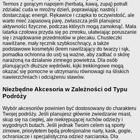
Termos z gorącym napojem (herbatą, kawą, zupą) potrafi
zdziałać cuda w mroźny dzień, poprawiając nastrój i
dostarczając energii. Rękawice i czapka to oczywistość, ale
warto mieć zapasową parę, zwłaszcza jeśli planujesz
aktywności fizyczne, podczas których mogą zamoknąć. Mała
latarka czołowa przyda się po zmroku, ułatwiając poruszanie
się i znajdowanie przedmiotów w plecaku. Chusteczki
nawilżane, mały ręcznik szybkoschnący, a także
podstawowe kosmetyki (krem nawilżający do twarzy i rąk,
pomadka ochronna do ust) są ważne, aby zadbać o skórę
narażoną na działanie zimnego powietrza. Dla osób
planujących dłuższe wędrówki, kijki trekkingowe mogą
okazać się pomocne w utrzymaniu równowagi na śliskich
nawierzchniach i odciążeniu stawów.
Niezbędne Akcesoria w Zależności od Typu
Podróży
Wybór akcesoriów powinien być dostosowany do charakteru
Twojej podróży. Jeśli planujesz głównie zwiedzanie miast,
skup się na ciepłej, ale niekrępującej ruchów odzieży i
wygodnych butach. Jeśli jednak Twoim celem są sporty
zimowe, priorytetem będą profesjonalne narty, kask, gogle,
ochraniacze i specjalistyczna odzież narciarska. Dla