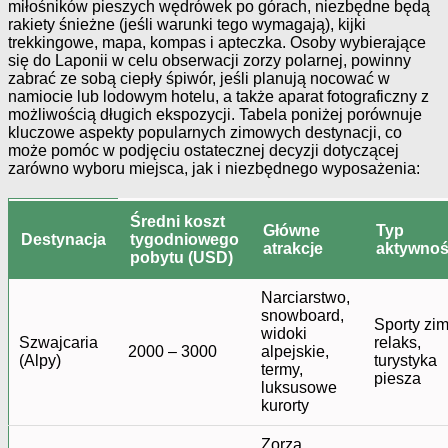
miłośników pieszych wędrówek po górach, niezbędne będą
rakiety śnieżne (jeśli warunki tego wymagają), kijki
trekkingowe, mapa, kompas i apteczka. Osoby wybierające
się do Laponii w celu obserwacji zorzy polarnej, powinny
zabrać ze sobą ciepły śpiwór, jeśli planują nocować w
namiocie lub lodowym hotelu, a także aparat fotograficzny z
możliwością długich ekspozycji. Tabela poniżej porównuje
kluczowe aspekty popularnych zimowych destynacji, co
może pomóc w podjęciu ostatecznej decyzji dotyczącej
zarówno wyboru miejsca, jak i niezbędnego wyposażenia:
Średni koszt
Główne
Typ
Destynacja
tygodniowego
atrakcje
aktywnoś
pobytu (USD)
Narciarstwo,
snowboard,
Sporty zi
widoki
Szwajcaria
relaks,
2000 – 3000
alpejskie,
(Alpy)
turystyka
termy,
piesza
luksusowe
kurorty
Zorza