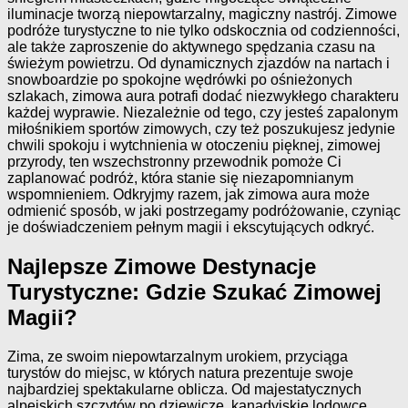
iluminacje tworzą niepowtarzalny, magiczny nastrój. Zimowe
podróże turystyczne to nie tylko odskocznia od codzienności,
ale także zaproszenie do aktywnego spędzania czasu na
świeżym powietrzu. Od dynamicznych zjazdów na nartach i
snowboardzie po spokojne wędrówki po ośnieżonych
szlakach, zimowa aura potrafi dodać niezwykłego charakteru
każdej wyprawie. Niezależnie od tego, czy jesteś zapalonym
miłośnikiem sportów zimowych, czy też poszukujesz jedynie
chwili spokoju i wytchnienia w otoczeniu pięknej, zimowej
przyrody, ten wszechstronny przewodnik pomoże Ci
zaplanować podróż, która stanie się niezapomnianym
wspomnieniem. Odkryjmy razem, jak zimowa aura może
odmienić sposób, w jaki postrzegamy podróżowanie, czyniąc
je doświadczeniem pełnym magii i ekscytujących odkryć.
Najlepsze Zimowe Destynacje
Turystyczne: Gdzie Szukać Zimowej
Magii?
Zima, ze swoim niepowtarzalnym urokiem, przyciąga
turystów do miejsc, w których natura prezentuje swoje
najbardziej spektakularne oblicza. Od majestatycznych
alpejskich szczytów po dziewicze, kanadyjskie lodowce,