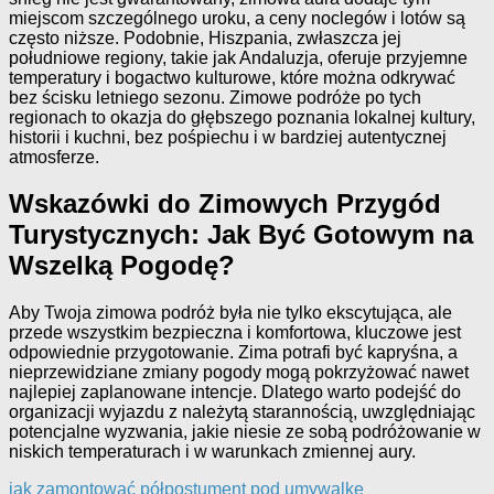
miejscom szczególnego uroku, a ceny noclegów i lotów są
często niższe. Podobnie, Hiszpania, zwłaszcza jej
południowe regiony, takie jak Andaluzja, oferuje przyjemne
temperatury i bogactwo kulturowe, które można odkrywać
bez ścisku letniego sezonu. Zimowe podróże po tych
regionach to okazja do głębszego poznania lokalnej kultury,
historii i kuchni, bez pośpiechu i w bardziej autentycznej
atmosferze.
Wskazówki do Zimowych Przygód
Turystycznych: Jak Być Gotowym na
Wszelką Pogodę?
Aby Twoja zimowa podróż była nie tylko ekscytująca, ale
przede wszystkim bezpieczna i komfortowa, kluczowe jest
odpowiednie przygotowanie. Zima potrafi być kapryśna, a
nieprzewidziane zmiany pogody mogą pokrzyżować nawet
najlepiej zaplanowane intencje. Dlatego warto podejść do
organizacji wyjazdu z należytą starannością, uwzględniając
potencjalne wyzwania, jakie niesie ze sobą podróżowanie w
niskich temperaturach i w warunkach zmiennej aury.
jak zamontować półpostument pod umywalkę