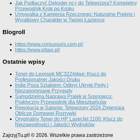
Jak Podłączyć Dekoder nc+ do Telewizora? Kompletny
Przewodnik Krok po Kroku
Umywalka z Kamienia Rzecznego: Naturalne Piękno i
Wyjątkowy Charakter w Twojej Łazience
Blogroll
https://www.corpusiuris.com.pl/
https://www.pltaxi.pl/
Ostatnie wpisy
Toner do Lexmark MC3224dwe: Klucz do
Profesjonalnej Jakości Druku
Indie Poza Szlakiem: Odkryj Ukryte Perły i
Niezapomniane Przygody
Samodzielna Naprawa Pralek w Sosnowcu:
Praktyczny Przewodnik dla Mieszkańców
Rewolucja w Salonie: Telewizory 2024 Zmieniają
Oblicze Domowej Rozrywki
Oryginalny Toner do HP LaserJet 1100: Klucz do
Niezawodności i Jakości Wydruków
ZajrzyjTu.pl! © 2026. Wszelkie prawa zastrzeżone