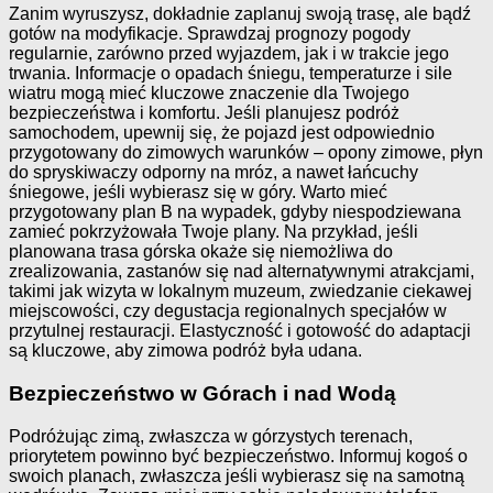
Zanim wyruszysz, dokładnie zaplanuj swoją trasę, ale bądź
gotów na modyfikacje. Sprawdzaj prognozy pogody
regularnie, zarówno przed wyjazdem, jak i w trakcie jego
trwania. Informacje o opadach śniegu, temperaturze i sile
wiatru mogą mieć kluczowe znaczenie dla Twojego
bezpieczeństwa i komfortu. Jeśli planujesz podróż
samochodem, upewnij się, że pojazd jest odpowiednio
przygotowany do zimowych warunków – opony zimowe, płyn
do spryskiwaczy odporny na mróz, a nawet łańcuchy
śniegowe, jeśli wybierasz się w góry. Warto mieć
przygotowany plan B na wypadek, gdyby niespodziewana
zamieć pokrzyżowała Twoje plany. Na przykład, jeśli
planowana trasa górska okaże się niemożliwa do
zrealizowania, zastanów się nad alternatywnymi atrakcjami,
takimi jak wizyta w lokalnym muzeum, zwiedzanie ciekawej
miejscowości, czy degustacja regionalnych specjałów w
przytulnej restauracji. Elastyczność i gotowość do adaptacji
są kluczowe, aby zimowa podróż była udana.
Bezpieczeństwo w Górach i nad Wodą
Podróżując zimą, zwłaszcza w górzystych terenach,
priorytetem powinno być bezpieczeństwo. Informuj kogoś o
swoich planach, zwłaszcza jeśli wybierasz się na samotną