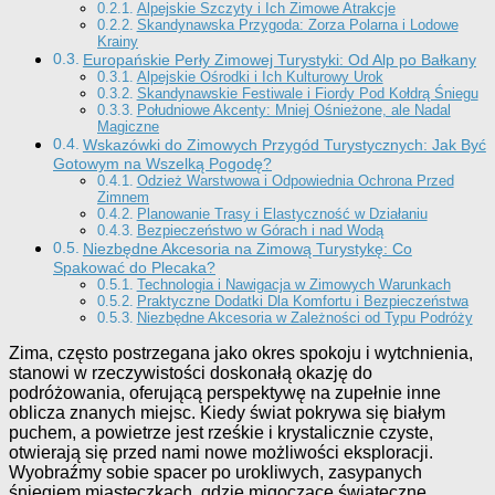
Alpejskie Szczyty i Ich Zimowe Atrakcje
Skandynawska Przygoda: Zorza Polarna i Lodowe
Krainy
Europańskie Perły Zimowej Turystyki: Od Alp po Bałkany
Alpejskie Ośrodki i Ich Kulturowy Urok
Skandynawskie Festiwale i Fiordy Pod Kołdrą Śniegu
Południowe Akcenty: Mniej Ośnieżone, ale Nadal
Magiczne
Wskazówki do Zimowych Przygód Turystycznych: Jak Być
Gotowym na Wszelką Pogodę?
Odzież Warstwowa i Odpowiednia Ochrona Przed
Zimnem
Planowanie Trasy i Elastyczność w Działaniu
Bezpieczeństwo w Górach i nad Wodą
Niezbędne Akcesoria na Zimową Turystykę: Co
Spakować do Plecaka?
Technologia i Nawigacja w Zimowych Warunkach
Praktyczne Dodatki Dla Komfortu i Bezpieczeństwa
Niezbędne Akcesoria w Zależności od Typu Podróży
Zima, często postrzegana jako okres spokoju i wytchnienia,
stanowi w rzeczywistości doskonałą okazję do
podróżowania, oferującą perspektywę na zupełnie inne
oblicza znanych miejsc. Kiedy świat pokrywa się białym
puchem, a powietrze jest rześkie i krystalicznie czyste,
otwierają się przed nami nowe możliwości eksploracji.
Wyobraźmy sobie spacer po urokliwych, zasypanych
śniegiem miasteczkach, gdzie migoczące świąteczne