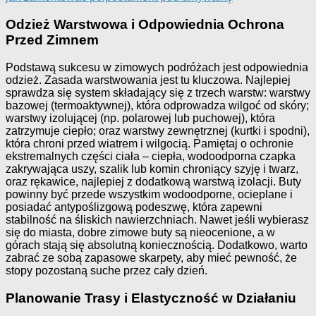
Odzież Warstwowa i Odpowiednia Ochrona
Przed Zimnem
Podstawą sukcesu w zimowych podróżach jest odpowiednia
odzież. Zasada warstwowania jest tu kluczowa. Najlepiej
sprawdza się system składający się z trzech warstw: warstwy
bazowej (termoaktywnej), która odprowadza wilgoć od skóry;
warstwy izolującej (np. polarowej lub puchowej), która
zatrzymuje ciepło; oraz warstwy zewnętrznej (kurtki i spodni),
która chroni przed wiatrem i wilgocią. Pamiętaj o ochronie
ekstremalnych części ciała – ciepła, wodoodporna czapka
zakrywająca uszy, szalik lub komin chroniący szyję i twarz,
oraz rękawice, najlepiej z dodatkową warstwą izolacji. Buty
powinny być przede wszystkim wodoodporne, ocieplane i
posiadać antypoślizgową podeszwę, która zapewni
stabilność na śliskich nawierzchniach. Nawet jeśli wybierasz
się do miasta, dobre zimowe buty są nieocenione, a w
górach stają się absolutną koniecznością. Dodatkowo, warto
zabrać ze sobą zapasowe skarpety, aby mieć pewność, że
stopy pozostaną suche przez cały dzień.
Planowanie Trasy i Elastyczność w Działaniu