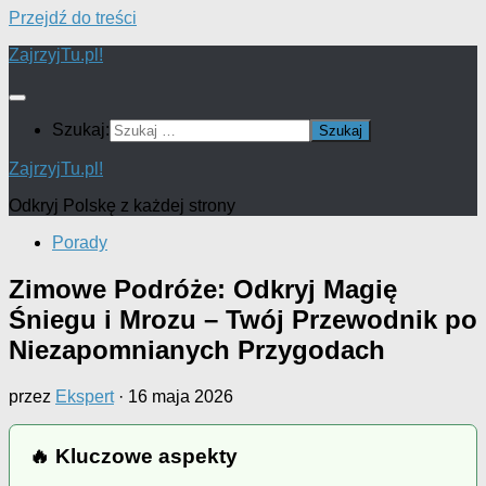
Przejdź do treści
ZajrzyjTu.pl!
Szukaj:
ZajrzyjTu.pl!
Odkryj Polskę z każdej strony
Porady
Zimowe Podróże: Odkryj Magię
Śniegu i Mrozu – Twój Przewodnik po
Niezapomnianych Przygodach
przez
Ekspert
·
16 maja 2026
🔥 Kluczowe aspekty