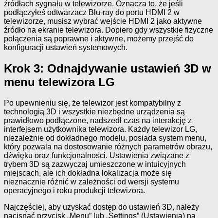
źródłach sygnału w telewizorze. Oznacza to, że jeśli
podłączyłeś odtwarzacz Blu-ray do portu HDMI 2 w
telewizorze, musisz wybrać wejście HDMI 2 jako aktywne
źródło na ekranie telewizora. Dopiero gdy wszystkie fizyczne
połączenia są poprawne i aktywne, możemy przejść do
konfiguracji ustawień systemowych.
Krok 3: Odnajdywanie ustawień 3D w
menu telewizora LG
Po upewnieniu się, że telewizor jest kompatybilny z
technologią 3D i wszystkie niezbędne urządzenia są
prawidłowo podłączone, nadszedł czas na interakcję z
interfejsem użytkownika telewizora. Każdy telewizor LG,
niezależnie od dokładnego modelu, posiada system menu,
który pozwala na dostosowanie różnych parametrów obrazu,
dźwięku oraz funkcjonalności. Ustawienia związane z
trybem 3D są zazwyczaj umieszczone w intuicyjnych
miejscach, ale ich dokładna lokalizacja może się
nieznacznie różnić w zależności od wersji systemu
operacyjnego i roku produkcji telewizora.
Najczęściej, aby uzyskać dostęp do ustawień 3D, należy
nacisnąć przycisk „Menu” lub „Settings” (Ustawienia) na