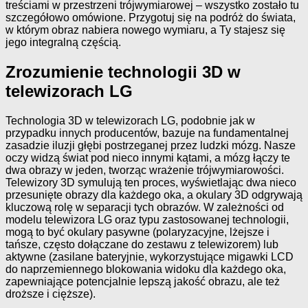
treściami w przestrzeni trójwymiarowej – wszystko zostało tu
szczegółowo omówione. Przygotuj się na podróż do świata,
w którym obraz nabiera nowego wymiaru, a Ty stajesz się
jego integralną częścią.
Zrozumienie technologii 3D w
telewizorach LG
Technologia 3D w telewizorach LG, podobnie jak w
przypadku innych producentów, bazuje na fundamentalnej
zasadzie iluzji głębi postrzeganej przez ludzki mózg. Nasze
oczy widzą świat pod nieco innymi kątami, a mózg łączy te
dwa obrazy w jeden, tworząc wrażenie trójwymiarowości.
Telewizory 3D symulują ten proces, wyświetlając dwa nieco
przesunięte obrazy dla każdego oka, a okulary 3D odgrywają
kluczową rolę w separacji tych obrazów. W zależności od
modelu telewizora LG oraz typu zastosowanej technologii,
mogą to być okulary pasywne (polaryzacyjne, lżejsze i
tańsze, często dołączane do zestawu z telewizorem) lub
aktywne (zasilane bateryjnie, wykorzystujące migawki LCD
do naprzemiennego blokowania widoku dla każdego oka,
zapewniające potencjalnie lepszą jakość obrazu, ale też
droższe i cięższe).