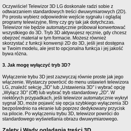
Oczywiście! Telewizor 3D LG doskonale radzi sobie z
odtwarzaniem standardowych treści dwuwymiarowych (2D).
Po prostu wybierz odpowiednie wejście sygnału i oglądaj
programy telewizyjne, filmy czy gry tak jak dotychczas.
Telewizor nie będzie automatycznie próbował konwertować
wszystkiego do 3D. Tryb 3D aktywujesz ręcznie, gdy chcesz
obejrzeć materiał w tym formacie. Możesz również
skorzystać z funkcji konwersji 2D do 3D, jeśli jest dostępna
w Twoim modelu, ale jest to opcjonalna funkcja i jej jakość
bywa różna.
3. Jak mogę wyłączyć tryb 3D?
Wyłączenie trybu 3D jest zazwyczaj równie proste jak jego
włączenie. Wystarczy powrócić do menu ustawień telewizora
LG, znaleźć sekcję „3D” lub „Ustawienia 3D” i wybrać opcję
„Wyłącz 3D” (Off) lub wybrać tryb standardowy „2D”. W
niektórych przypadkach, jeśli telewizor automatycznie wykrył
sygnał 3D, może pojawić się opcja szybkiego wyłączenia 3D
bezpośrednio na ekranie lub poprzez dedykowany przycisk
na pilocie. Po wyłączeniu trybu 3D, telewizor powróci do
standardowego wyświetlania obrazu dwuwymiarowego.
Zalety i Wady oglądania treści 3D