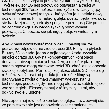
Gratulacje! Po przejściu przez wszystkie powyższe kroki,
Twój telewizor LG jest gotowy do odtwarzania treści w
technologii 3D. Teraz możesz zanurzyć się w fascynujący
świat trójwymiarowej rozrywki, który oferuje zupełnie nowy
poziom immersji. Filmy nabiorą głębi, postaci będą wydawać
się bardziej realne, a efekty specjalne przeniosą Cię prosto
do centrum akcji. Gry wideo zyskają nowy wymiar,
pozwalając Ci poczuć się jak nigdy dotąd w wirtualnym
świecie.
Aby w pełni wykorzystać możliwości, upewnij się, że
posiadasz odpowiednie źródło treści 3D. Filmy na płytach
Blu-ray 3D to nadal jedno z najlepszych źródeł wysokiej
jakości obrazu 3D. Gry na kompatybilnych konsolach
dostarczą niezapomnianych wrażeń, a niektóre platformy
streamingowe mogą oferować treści 3D, choć jest to obecnie
rzadziej spotykane. Pamiętaj, że jakość efektu 3D może się
różnić w zależności od produkcji – niektóre filmy są
nagrywane z myślą o maksymalnym wykorzystaniu
technologii, podczas gdy inne mogą oferować subtelniejsze
wrażenie głębi. Eksperymentuj z różnymi tytułami, aby
odkryć swoje ulubione.
Nie zapominaj również o komforcie oglądania. Upewnij się,
że pomieszczenie jest odpowiednio zaciemnione, co