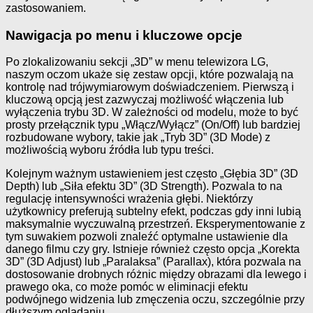
zastosowaniem.
Nawigacja po menu i kluczowe opcje
Po zlokalizowaniu sekcji „3D” w menu telewizora LG,
naszym oczom ukaże się zestaw opcji, które pozwalają na
kontrolę nad trójwymiarowym doświadczeniem. Pierwszą i
kluczową opcją jest zazwyczaj możliwość włączenia lub
wyłączenia trybu 3D. W zależności od modelu, może to być
prosty przełącznik typu „Włącz/Wyłącz” (On/Off) lub bardziej
rozbudowane wybory, takie jak „Tryb 3D” (3D Mode) z
możliwością wyboru źródła lub typu treści.
Kolejnym ważnym ustawieniem jest często „Głębia 3D” (3D
Depth) lub „Siła efektu 3D” (3D Strength). Pozwala to na
regulację intensywności wrażenia głębi. Niektórzy
użytkownicy preferują subtelny efekt, podczas gdy inni lubią
maksymalnie wyczuwalną przestrzeń. Eksperymentowanie z
tym suwakiem pozwoli znaleźć optymalne ustawienie dla
danego filmu czy gry. Istnieje również często opcja „Korekta
3D” (3D Adjust) lub „Paralaksa” (Parallax), która pozwala na
dostosowanie drobnych różnic między obrazami dla lewego i
prawego oka, co może pomóc w eliminacji efektu
podwójnego widzenia lub zmęczenia oczu, szczególnie przy
dłuższym oglądaniu.