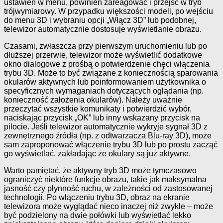
ustawień w menu, powinien zareagować i przejść w tryb
trójwymiarowy. W przypadku większości modeli, po wejściu
do menu 3D i wybraniu opcji „Włącz 3D” lub podobnej,
telewizor automatycznie dostosuje wyświetlanie obrazu.
Czasami, zwłaszcza przy pierwszym uruchomieniu lub po
dłuższej przerwie, telewizor może wyświetlić dodatkowe
okno dialogowe z prośbą o potwierdzenie chęci włączenia
trybu 3D. Może to być związane z koniecznością sparowania
okularów aktywnych lub poinformowaniem użytkownika o
specyficznych wymaganiach dotyczących oglądania (np.
konieczność założenia okularów). Należy uważnie
przeczytać wszystkie komunikaty i potwierdzić wybór,
naciskając przycisk „OK” lub inny wskazany przycisk na
pilocie. Jeśli telewizor automatycznie wykryje sygnał 3D z
zewnętrznego źródła (np. z odtwarzacza Blu-ray 3D), może
sam zaproponować włączenie trybu 3D lub po prostu zacząć
go wyświetlać, zakładając że okulary są już aktywne.
Warto pamiętać, że aktywny tryb 3D może tymczasowo
ograniczyć niektóre funkcje obrazu, takie jak maksymalna
jasność czy płynność ruchu, w zależności od zastosowanej
technologii. Po włączeniu trybu 3D, obraz na ekranie
telewizora może wyglądać nieco inaczej niż zwykle – może
być podzielony na dwie połówki lub wyświetlać lekko