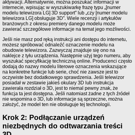
aktywacji. Alternatywnie, można poszukać informacji w
internecie, wpisując w wyszukiwarkę frazę typu „[numer
modelu telewizora LG] 3D support” lub „czy [numer modelu
telewizora LG] obsługuje 3D”. Wiele recenzji i artykułów
branżowych z okresu premiery danego modelu może
zawierać szczegółowe informacje na temat jego możliwości.
Jeśli nie masz pod ręką instrukcji ani dostępu do internetu,
możesz spróbować odnaleźć oznaczenie modelu na
obudowie telewizora. Zazwyczaj znajduje się ono na
naklejce z tyłu urządzenia. Następnie użyj tego numeru, aby
wyszukać specyfikację techniczną online. Producenci często
dodają do nazwy modelu literowe oznaczenia wskazujące
na konkretne funkcje lub serie, choć nie zawsze jest to
oczywiste bez dodatkowego sprawdzenia. Jeśli telewizor
posiadał w zestawie jakieś okulary 3D lub instrukcja
zawierała rozdział o 3D, jest to niemal pewny znak, że
funkcja ta jest dostępna. Jeśli natomiast żadne z tych źródeł
nie wspomina o 3D, lub informacje są sprzeczne, można
założyć, że model ten nie obsługuje tej technologii.
Krok 2: Podłączanie urządzeń
niezbędnych do odtwarzania treści
3D