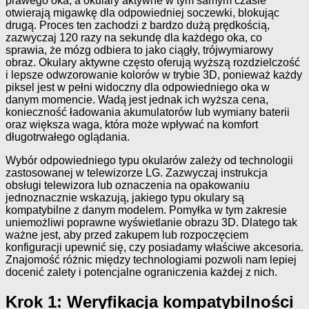
prawego oka, a okulary aktywne w tym samym czasie
otwierają migawkę dla odpowiedniej soczewki, blokując
drugą. Proces ten zachodzi z bardzo dużą prędkością,
zazwyczaj 120 razy na sekundę dla każdego oka, co
sprawia, że mózg odbiera to jako ciągły, trójwymiarowy
obraz. Okulary aktywne często oferują wyższą rozdzielczość
i lepsze odwzorowanie kolorów w trybie 3D, ponieważ każdy
piksel jest w pełni widoczny dla odpowiedniego oka w
danym momencie. Wadą jest jednak ich wyższa cena,
konieczność ładowania akumulatorów lub wymiany baterii
oraz większa waga, która może wpływać na komfort
długotrwałego oglądania.
Wybór odpowiedniego typu okularów zależy od technologii
zastosowanej w telewizorze LG. Zazwyczaj instrukcja
obsługi telewizora lub oznaczenia na opakowaniu
jednoznacznie wskazują, jakiego typu okulary są
kompatybilne z danym modelem. Pomyłka w tym zakresie
uniemożliwi poprawne wyświetlanie obrazu 3D. Dlatego tak
ważne jest, aby przed zakupem lub rozpoczęciem
konfiguracji upewnić się, czy posiadamy właściwe akcesoria.
Znajomość różnic między technologiami pozwoli nam lepiej
docenić zalety i potencjalne ograniczenia każdej z nich.
Krok 1: Weryfikacja kompatybilności