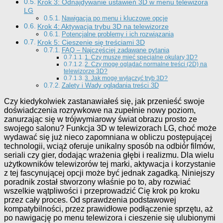
Krok 3: Odnajdywanie ustawień 3D w menu telewizora
LG
Nawigacja po menu i kluczowe opcje
Krok 4: Aktywacja trybu 3D na telewizorze
Potencjalne problemy i ich rozwiązania
Krok 5: Cieszenie się treściami 3D
FAQ – Najczęściej zadawane pytania
1. Czy muszę mieć specjalne okulary 3D?
2. Czy mogę oglądać normalne treści (2D) na
telewizorze 3D?
3. Jak mogę wyłączyć tryb 3D?
Zalety i Wady oglądania treści 3D
Czy kiedykolwiek zastanawiałeś się, jak przenieść swoje
doświadczenia rozrywkowe na zupełnie nowy poziom,
zanurzając się w trójwymiarowy świat obrazu prosto ze
swojego salonu? Funkcja 3D w telewizorach LG, choć może
wydawać się już nieco zapomniana w obliczu postępującej
technologii, wciąż oferuje unikalny sposób na odbiór filmów,
seriali czy gier, dodając wrażenia głębi i realizmu. Dla wielu
użytkowników telewizorów tej marki, aktywacja i korzystanie
z tej fascynującej opcji może być jednak zagadką. Niniejszy
poradnik został stworzony właśnie po to, aby rozwiać
wszelkie wątpliwości i przeprowadzić Cię krok po kroku
przez cały proces. Od sprawdzenia podstawowej
kompatybilności, przez prawidłowe podłączenie sprzętu, aż
po nawigację po menu telewizora i cieszenie się ulubionymi