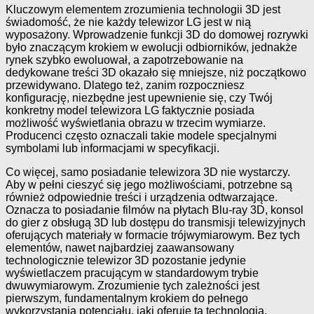
Kluczowym elementem zrozumienia technologii 3D jest
świadomość, że nie każdy telewizor LG jest w nią
wyposażony. Wprowadzenie funkcji 3D do domowej rozrywki
było znaczącym krokiem w ewolucji odbiorników, jednakże
rynek szybko ewoluował, a zapotrzebowanie na
dedykowane treści 3D okazało się mniejsze, niż początkowo
przewidywano. Dlatego też, zanim rozpoczniesz
konfigurację, niezbędne jest upewnienie się, czy Twój
konkretny model telewizora LG faktycznie posiada
możliwość wyświetlania obrazu w trzecim wymiarze.
Producenci często oznaczali takie modele specjalnymi
symbolami lub informacjami w specyfikacji.
Co więcej, samo posiadanie telewizora 3D nie wystarczy.
Aby w pełni cieszyć się jego możliwościami, potrzebne są
również odpowiednie treści i urządzenia odtwarzające.
Oznacza to posiadanie filmów na płytach Blu-ray 3D, konsol
do gier z obsługą 3D lub dostępu do transmisji telewizyjnych
oferujących materiały w formacie trójwymiarowym. Bez tych
elementów, nawet najbardziej zaawansowany
technologicznie telewizor 3D pozostanie jedynie
wyświetlaczem pracującym w standardowym trybie
dwuwymiarowym. Zrozumienie tych zależności jest
pierwszym, fundamentalnym krokiem do pełnego
wykorzystania potencjału, jaki oferuje ta technologia.