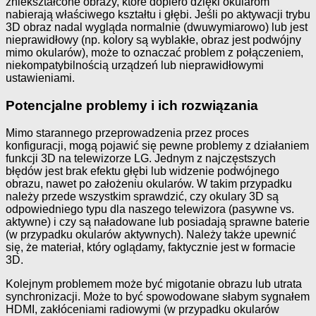
zniekształcone obrazy, które dopiero dzięki okularom
nabierają właściwego kształtu i głębi. Jeśli po aktywacji trybu
3D obraz nadal wygląda normalnie (dwuwymiarowo) lub jest
nieprawidłowy (np. kolory są wyblakłe, obraz jest podwójny
mimo okularów), może to oznaczać problem z połączeniem,
niekompatybilnością urządzeń lub nieprawidłowymi
ustawieniami.
Potencjalne problemy i ich rozwiązania
Mimo starannego przeprowadzenia przez proces
konfiguracji, mogą pojawić się pewne problemy z działaniem
funkcji 3D na telewizorze LG. Jednym z najczęstszych
błędów jest brak efektu głębi lub widzenie podwójnego
obrazu, nawet po założeniu okularów. W takim przypadku
należy przede wszystkim sprawdzić, czy okulary 3D są
odpowiedniego typu dla naszego telewizora (pasywne vs.
aktywne) i czy są naładowane lub posiadają sprawne baterie
(w przypadku okularów aktywnych). Należy także upewnić
się, że materiał, który oglądamy, faktycznie jest w formacie
3D.
Kolejnym problemem może być migotanie obrazu lub utrata
synchronizacji. Może to być spowodowane słabym sygnałem
HDMI, zakłóceniami radiowymi (w przypadku okularów