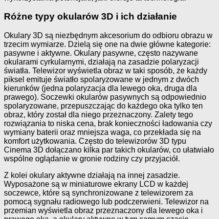
Różne typy okularów 3D i ich działanie
Okulary 3D są niezbędnym akcesorium do odbioru obrazu w
trzecim wymiarze. Dzielą się one na dwie główne kategorie:
pasywne i aktywne. Okulary pasywne, często nazywane
okularami cyrkularnymi, działają na zasadzie polaryzacji
światła. Telewizor wyświetla obraz w taki sposób, że każdy
piksel emituje światło spolaryzowane w jednym z dwóch
kierunków (jedna polaryzacja dla lewego oka, druga dla
prawego). Soczewki okularów pasywnych są odpowiednio
spolaryzowane, przepuszczając do każdego oka tylko ten
obraz, który został dla niego przeznaczony. Zalety tego
rozwiązania to niska cena, brak konieczności ładowania czy
wymiany baterii oraz mniejsza waga, co przekłada się na
komfort użytkowania. Często do telewizorów 3D typu
Cinema 3D dołączano kilka par takich okularów, co ułatwiało
wspólne oglądanie w gronie rodziny czy przyjaciół.
Z kolei okulary aktywne działają na innej zasadzie.
Wyposażone są w miniaturowe ekrany LCD w każdej
soczewce, które są synchronizowane z telewizorem za
pomocą sygnału radiowego lub podczerwieni. Telewizor na
przemian wyświetla obraz przeznaczony dla lewego oka i