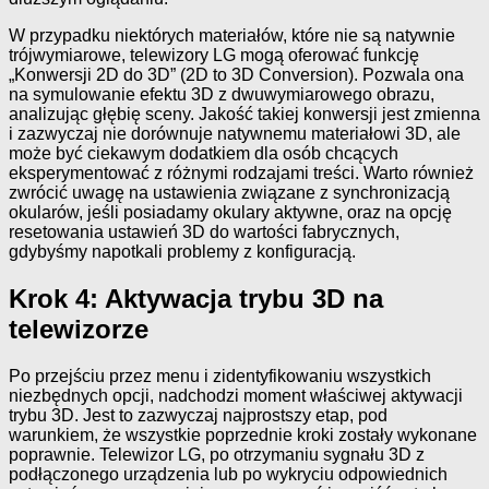
W przypadku niektórych materiałów, które nie są natywnie
trójwymiarowe, telewizory LG mogą oferować funkcję
„Konwersji 2D do 3D” (2D to 3D Conversion). Pozwala ona
na symulowanie efektu 3D z dwuwymiarowego obrazu,
analizując głębię sceny. Jakość takiej konwersji jest zmienna
i zazwyczaj nie dorównuje natywnemu materiałowi 3D, ale
może być ciekawym dodatkiem dla osób chcących
eksperymentować z różnymi rodzajami treści. Warto również
zwrócić uwagę na ustawienia związane z synchronizacją
okularów, jeśli posiadamy okulary aktywne, oraz na opcję
resetowania ustawień 3D do wartości fabrycznych,
gdybyśmy napotkali problemy z konfiguracją.
Krok 4: Aktywacja trybu 3D na
telewizorze
Po przejściu przez menu i zidentyfikowaniu wszystkich
niezbędnych opcji, nadchodzi moment właściwej aktywacji
trybu 3D. Jest to zazwyczaj najprostszy etap, pod
warunkiem, że wszystkie poprzednie kroki zostały wykonane
poprawnie. Telewizor LG, po otrzymaniu sygnału 3D z
podłączonego urządzenia lub po wykryciu odpowiednich