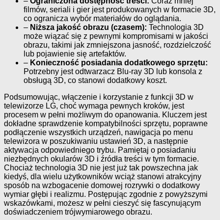
–
Ograniczona dostępność treści:
Coraz mniej
filmów, seriali i gier jest produkowanych w formacie 3D,
co ogranicza wybór materiałów do oglądania.
–
Niższa jakość obrazu (czasem):
Technologia 3D
może wiązać się z pewnymi kompromisami w jakości
obrazu, takimi jak zmniejszona jasność, rozdzielczość
lub pojawienie się artefaktów.
–
Konieczność posiadania dodatkowego sprzętu:
Potrzebny jest odtwarzacz Blu-ray 3D lub konsola z
obsługą 3D, co stanowi dodatkowy koszt.
Podsumowując, włączenie i korzystanie z funkcji 3D w
telewizorze LG, choć wymaga pewnych kroków, jest
procesem w pełni możliwym do opanowania. Kluczem jest
dokładne sprawdzenie kompatybilności sprzętu, poprawne
podłączenie wszystkich urządzeń, nawigacja po menu
telewizora w poszukiwaniu ustawień 3D, a następnie
aktywacja odpowiedniego trybu. Pamiętaj o posiadaniu
niezbędnych okularów 3D i źródła treści w tym formacie.
Chociaż technologia 3D nie jest już tak powszechna jak
kiedyś, dla wielu użytkowników wciąż stanowi atrakcyjny
sposób na wzbogacenie domowej rozrywki o dodatkowy
wymiar głębi i realizmu. Postępując zgodnie z powyższymi
wskazówkami, możesz w pełni cieszyć się fascynującym
doświadczeniem trójwymiarowego obrazu.