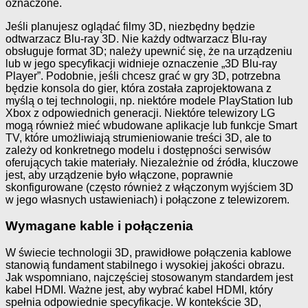
oznaczone.
Jeśli planujesz oglądać filmy 3D, niezbędny będzie
odtwarzacz Blu-ray 3D. Nie każdy odtwarzacz Blu-ray
obsługuje format 3D; należy upewnić się, że na urządzeniu
lub w jego specyfikacji widnieje oznaczenie „3D Blu-ray
Player”. Podobnie, jeśli chcesz grać w gry 3D, potrzebna
będzie konsola do gier, która została zaprojektowana z
myślą o tej technologii, np. niektóre modele PlayStation lub
Xbox z odpowiednich generacji. Niektóre telewizory LG
mogą również mieć wbudowane aplikacje lub funkcje Smart
TV, które umożliwiają strumieniowanie treści 3D, ale to
zależy od konkretnego modelu i dostępności serwisów
oferujących takie materiały. Niezależnie od źródła, kluczowe
jest, aby urządzenie było włączone, poprawnie
skonfigurowane (często również z włączonym wyjściem 3D
w jego własnych ustawieniach) i połączone z telewizorem.
Wymagane kable i połączenia
W świecie technologii 3D, prawidłowe połączenia kablowe
stanowią fundament stabilnego i wysokiej jakości obrazu.
Jak wspomniano, najczęściej stosowanym standardem jest
kabel HDMI. Ważne jest, aby wybrać kabel HDMI, który
spełnia odpowiednie specyfikacje. W kontekście 3D,