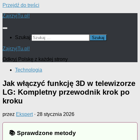
Przejdź do treści
ZajrzyjTu.pl!
Szukaj:
ZajrzyjTu.pl!
Odkryj Polskę z każdej strony
Technologia
Jak włączyć funkcję 3D w telewizorze
LG: Kompletny przewodnik krok po
kroku
przez
Ekspert
·
28 stycznia 2026
📚 Sprawdzone metody