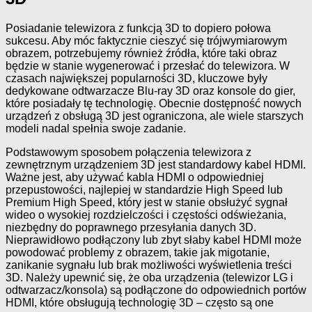
Posiadanie telewizora z funkcją 3D to dopiero połowa
sukcesu. Aby móc faktycznie cieszyć się trójwymiarowym
obrazem, potrzebujemy również źródła, które taki obraz
będzie w stanie wygenerować i przesłać do telewizora. W
czasach największej popularności 3D, kluczowe były
dedykowane odtwarzacze Blu-ray 3D oraz konsole do gier,
które posiadały tę technologię. Obecnie dostępność nowych
urządzeń z obsługą 3D jest ograniczona, ale wiele starszych
modeli nadal spełnia swoje zadanie.
Podstawowym sposobem połączenia telewizora z
zewnętrznym urządzeniem 3D jest standardowy kabel HDMI.
Ważne jest, aby używać kabla HDMI o odpowiedniej
przepustowości, najlepiej w standardzie High Speed lub
Premium High Speed, który jest w stanie obsłużyć sygnał
wideo o wysokiej rozdzielczości i częstości odświeżania,
niezbędny do poprawnego przesyłania danych 3D.
Nieprawidłowo podłączony lub zbyt słaby kabel HDMI może
powodować problemy z obrazem, takie jak migotanie,
zanikanie sygnału lub brak możliwości wyświetlenia treści
3D. Należy upewnić się, że oba urządzenia (telewizor LG i
odtwarzacz/konsola) są podłączone do odpowiednich portów
HDMI, które obsługują technologię 3D – często są one