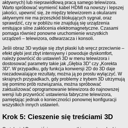
aktywnych) lub nieprawidłową pracą samego telewizora.
Warto spróbować wymienić kabel HDMI na nowszy i lepszej
jakości, upewnić się, że między telewizorem a okularami
aktywnymi nie ma przeszkód blokujących sygnał, oraz
sprawdzić, czy w pobliżu nie znajdują się urządzenia
emitujące silne zakłócenia elektromagnetyczne. Czasami
pomaga również ponowne uruchomienie wszystkich
urządzeń – telewizora, odtwarzacza i konsoli.
Jeśli obraz 3D wydaje się zbyt płaski lub wręcz przeciwnie –
efekt głębi jest zbyt intensywny i powoduje dyskomfort,
należy powrócić do ustawień 3D w menu telewizora i
dostosować parametry takie jak „Głębia 3D” czy „Korekta
3D”. W przypadku, gdy funkcja konwersji 2D do 3D daje
niezadowalające rezultaty, można ją po prostu wyłączyć. W
skrajnych przypadkach, gdy problemy z trybem 3D utrzymują
się pomimo prób rozwiązania, można spróbować
zaktualizować oprogramowanie telewizora do najnowszej
wersji lub przywrócić ustawienia fabryczne telewizora,
pamiętając jednak o konieczności ponownej konfiguracji
wszystkich innych ustawień.
Krok 5: Cieszenie się treściami 3D