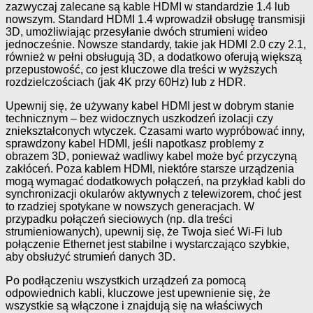
zazwyczaj zalecane są kable HDMI w standardzie 1.4 lub
nowszym. Standard HDMI 1.4 wprowadził obsługę transmisji
3D, umożliwiając przesyłanie dwóch strumieni wideo
jednocześnie. Nowsze standardy, takie jak HDMI 2.0 czy 2.1,
również w pełni obsługują 3D, a dodatkowo oferują większą
przepustowość, co jest kluczowe dla treści w wyższych
rozdzielczościach (jak 4K przy 60Hz) lub z HDR.
Upewnij się, że używany kabel HDMI jest w dobrym stanie
technicznym – bez widocznych uszkodzeń izolacji czy
zniekształconych wtyczek. Czasami warto wypróbować inny,
sprawdzony kabel HDMI, jeśli napotkasz problemy z
obrazem 3D, ponieważ wadliwy kabel może być przyczyną
zakłóceń. Poza kablem HDMI, niektóre starsze urządzenia
mogą wymagać dodatkowych połączeń, na przykład kabli do
synchronizacji okularów aktywnych z telewizorem, choć jest
to rzadziej spotykane w nowszych generacjach. W
przypadku połączeń sieciowych (np. dla treści
strumieniowanych), upewnij się, że Twoja sieć Wi-Fi lub
połączenie Ethernet jest stabilne i wystarczająco szybkie,
aby obsłużyć strumień danych 3D.
Po podłączeniu wszystkich urządzeń za pomocą
odpowiednich kabli, kluczowe jest upewnienie się, że
wszystkie są włączone i znajdują się na właściwych