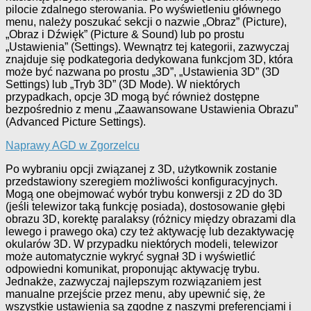
pilocie zdalnego sterowania. Po wyświetleniu głównego
menu, należy poszukać sekcji o nazwie „Obraz” (Picture),
„Obraz i Dźwięk” (Picture & Sound) lub po prostu
„Ustawienia” (Settings). Wewnątrz tej kategorii, zazwyczaj
znajduje się podkategoria dedykowana funkcjom 3D, która
może być nazwana po prostu „3D”, „Ustawienia 3D” (3D
Settings) lub „Tryb 3D” (3D Mode). W niektórych
przypadkach, opcje 3D mogą być również dostępne
bezpośrednio z menu „Zaawansowane Ustawienia Obrazu”
(Advanced Picture Settings).
Naprawy AGD w Zgorzelcu
Po wybraniu opcji związanej z 3D, użytkownik zostanie
przedstawiony szeregiem możliwości konfiguracyjnych.
Mogą one obejmować wybór trybu konwersji z 2D do 3D
(jeśli telewizor taką funkcję posiada), dostosowanie głębi
obrazu 3D, korektę paralaksy (różnicy między obrazami dla
lewego i prawego oka) czy też aktywację lub dezaktywację
okularów 3D. W przypadku niektórych modeli, telewizor
może automatycznie wykryć sygnał 3D i wyświetlić
odpowiedni komunikat, proponując aktywację trybu.
Jednakże, zazwyczaj najlepszym rozwiązaniem jest
manualne przejście przez menu, aby upewnić się, że
wszystkie ustawienia są zgodne z naszymi preferencjami i