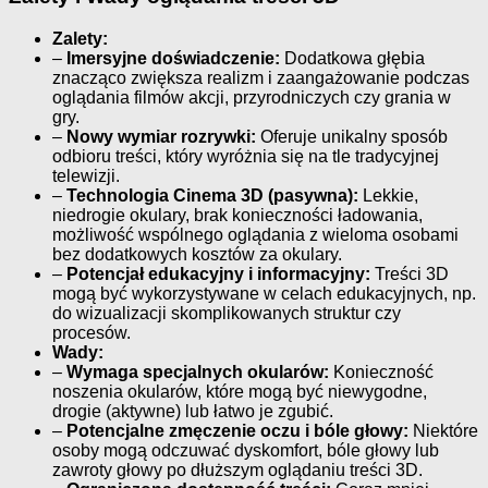
Zalety:
–
Imersyjne doświadczenie:
Dodatkowa głębia
znacząco zwiększa realizm i zaangażowanie podczas
oglądania filmów akcji, przyrodniczych czy grania w
gry.
–
Nowy wymiar rozrywki:
Oferuje unikalny sposób
odbioru treści, który wyróżnia się na tle tradycyjnej
telewizji.
–
Technologia Cinema 3D (pasywna):
Lekkie,
niedrogie okulary, brak konieczności ładowania,
możliwość wspólnego oglądania z wieloma osobami
bez dodatkowych kosztów za okulary.
–
Potencjał edukacyjny i informacyjny:
Treści 3D
mogą być wykorzystywane w celach edukacyjnych, np.
do wizualizacji skomplikowanych struktur czy
procesów.
Wady:
–
Wymaga specjalnych okularów:
Konieczność
noszenia okularów, które mogą być niewygodne,
drogie (aktywne) lub łatwo je zgubić.
–
Potencjalne zmęczenie oczu i bóle głowy:
Niektóre
osoby mogą odczuwać dyskomfort, bóle głowy lub
zawroty głowy po dłuższym oglądaniu treści 3D.