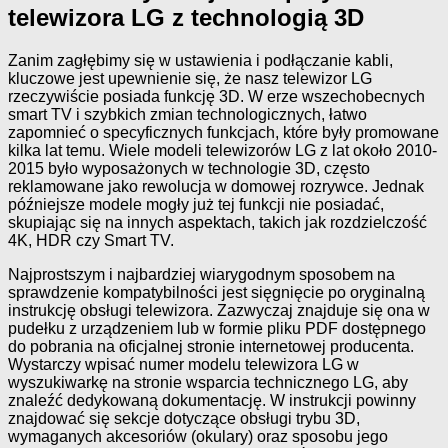
telewizora LG z technologią 3D
Zanim zagłębimy się w ustawienia i podłączanie kabli,
kluczowe jest upewnienie się, że nasz telewizor LG
rzeczywiście posiada funkcję 3D. W erze wszechobecnych
smart TV i szybkich zmian technologicznych, łatwo
zapomnieć o specyficznych funkcjach, które były promowane
kilka lat temu. Wiele modeli telewizorów LG z lat około 2010-
2015 było wyposażonych w technologie 3D, często
reklamowane jako rewolucja w domowej rozrywce. Jednak
późniejsze modele mogły już tej funkcji nie posiadać,
skupiając się na innych aspektach, takich jak rozdzielczość
4K, HDR czy Smart TV.
Najprostszym i najbardziej wiarygodnym sposobem na
sprawdzenie kompatybilności jest sięgnięcie po oryginalną
instrukcję obsługi telewizora. Zazwyczaj znajduje się ona w
pudełku z urządzeniem lub w formie pliku PDF dostępnego
do pobrania na oficjalnej stronie internetowej producenta.
Wystarczy wpisać numer modelu telewizora LG w
wyszukiwarkę na stronie wsparcia technicznego LG, aby
znaleźć dedykowaną dokumentację. W instrukcji powinny
znajdować się sekcje dotyczące obsługi trybu 3D,
wymaganych akcesoriów (okulary) oraz sposobu jego