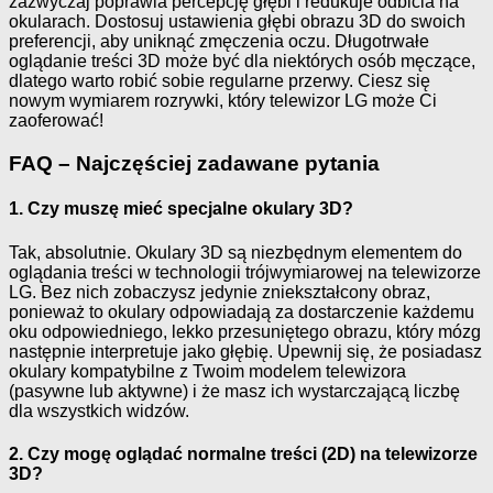
zazwyczaj poprawia percepcję głębi i redukuje odbicia na
okularach. Dostosuj ustawienia głębi obrazu 3D do swoich
preferencji, aby uniknąć zmęczenia oczu. Długotrwałe
oglądanie treści 3D może być dla niektórych osób męczące,
dlatego warto robić sobie regularne przerwy. Ciesz się
nowym wymiarem rozrywki, który telewizor LG może Ci
zaoferować!
FAQ – Najczęściej zadawane pytania
1. Czy muszę mieć specjalne okulary 3D?
Tak, absolutnie. Okulary 3D są niezbędnym elementem do
oglądania treści w technologii trójwymiarowej na telewizorze
LG. Bez nich zobaczysz jedynie zniekształcony obraz,
ponieważ to okulary odpowiadają za dostarczenie każdemu
oku odpowiedniego, lekko przesuniętego obrazu, który mózg
następnie interpretuje jako głębię. Upewnij się, że posiadasz
okulary kompatybilne z Twoim modelem telewizora
(pasywne lub aktywne) i że masz ich wystarczającą liczbę
dla wszystkich widzów.
2. Czy mogę oglądać normalne treści (2D) na telewizorze
3D?