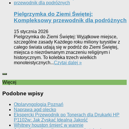
Pielgrzymka do Ziemi Świętej:
Kompleksowy przewodnik dla podróżnych
15 stycznia 2026
Pielgrzymka do Ziemi Świętej: Wyjątkowe miejsce,
szczególne zasady Każdego roku miliony turystów z
całego świata udają się w podróż do Ziemi Świętej,
miejsca o niezrównanym znaczeniu religijnym i
historycznym. To kolebka trzech wielkich
monoteistycznych...
Czytaj dalej »
Więcej
Podobne wpisy
Otolaryngologia Poznań
Naprawa agd olecko
Ekspercki Przewodnik po Tonerach dla Drukarki HP
P1102w: Jak Zyskać Idealną Jakość
Whitney houston śmierć w wannie