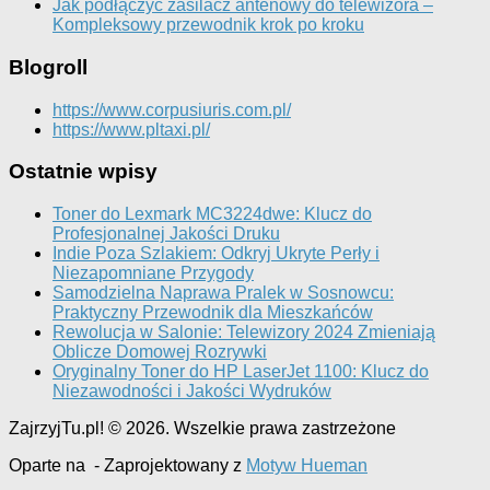
Jak podłączyć zasilacz antenowy do telewizora –
Kompleksowy przewodnik krok po kroku
Blogroll
https://www.corpusiuris.com.pl/
https://www.pltaxi.pl/
Ostatnie wpisy
Toner do Lexmark MC3224dwe: Klucz do
Profesjonalnej Jakości Druku
Indie Poza Szlakiem: Odkryj Ukryte Perły i
Niezapomniane Przygody
Samodzielna Naprawa Pralek w Sosnowcu:
Praktyczny Przewodnik dla Mieszkańców
Rewolucja w Salonie: Telewizory 2024 Zmieniają
Oblicze Domowej Rozrywki
Oryginalny Toner do HP LaserJet 1100: Klucz do
Niezawodności i Jakości Wydruków
ZajrzyjTu.pl! © 2026. Wszelkie prawa zastrzeżone
Oparte na
- Zaprojektowany z
Motyw Hueman