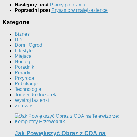
Następny post
Plamy po praniu
Poprzedni post
Prysznic w małej łazience
Kategorie
Biznes
DIY
Dom i Ogród
Lifestyle
Miejsca
Noclegi
Poradnik
Porady
Przyroda
Publikacje
Technologia
Tonery do drukarek
Wystrój łazienki
Zdrowie
Jak Powiększyć Obraz z CDA na