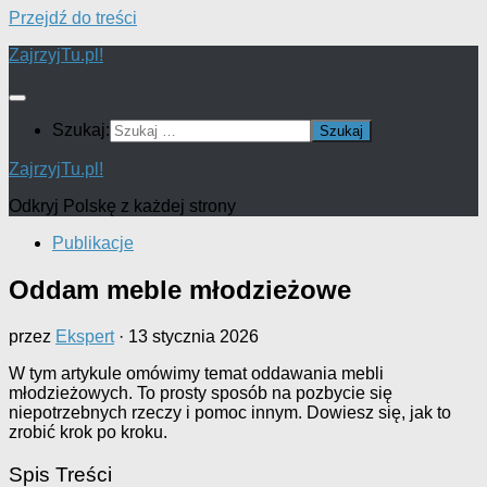
Przejdź do treści
ZajrzyjTu.pl!
Szukaj:
ZajrzyjTu.pl!
Odkryj Polskę z każdej strony
Publikacje
Oddam meble młodzieżowe
przez
Ekspert
·
13 stycznia 2026
W tym artykule omówimy temat oddawania mebli
młodzieżowych. To prosty sposób na pozbycie się
niepotrzebnych rzeczy i pomoc innym. Dowiesz się, jak to
zrobić krok po kroku.
Spis Treści