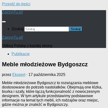
Przejdź do treści
ZajrzyjTu.pl!
Szukaj:
ZajrzyjTu.pl!
Odkryj Polskę z każdej strony
Publikacje
Meble młodzieżowe Bydgoszcz
przez
Ekspert
·
17 października 2025
Meble młodzieżowe Bydgoszcz to rozwiązania meblowe
dostosowane do potrzeb nastolatków. Obejmują one łóżka,
biurka i szafy, które łączą funkcjonalność z nowoczesnym
designem. W tym artykule przedstawimy podstawowe
informacje na temat tych mebli, ich rodzajów oraz miejsc,
gdzie można je znaleźć w Bydgoszczy.