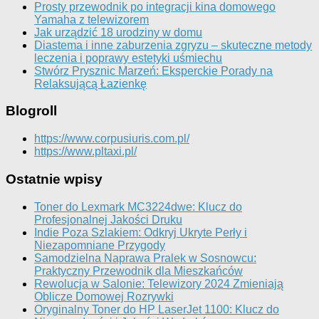
Prosty przewodnik po integracji kina domowego
Yamaha z telewizorem
Jak urządzić 18 urodziny w domu
Diastema i inne zaburzenia zgryzu – skuteczne metody
leczenia i poprawy estetyki uśmiechu
Stwórz Prysznic Marzeń: Eksperckie Porady na
Relaksującą Łazienkę
Blogroll
https://www.corpusiuris.com.pl/
https://www.pltaxi.pl/
Ostatnie wpisy
Toner do Lexmark MC3224dwe: Klucz do
Profesjonalnej Jakości Druku
Indie Poza Szlakiem: Odkryj Ukryte Perły i
Niezapomniane Przygody
Samodzielna Naprawa Pralek w Sosnowcu:
Praktyczny Przewodnik dla Mieszkańców
Rewolucja w Salonie: Telewizory 2024 Zmieniają
Oblicze Domowej Rozrywki
Oryginalny Toner do HP LaserJet 1100: Klucz do